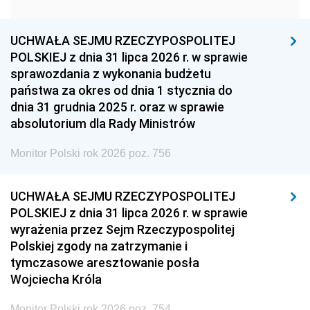
1951
1950
1949
1948
1947
1946
UCHWAŁA SEJMU RZECZYPOSPOLITEJ
1939
1938
1937
POLSKIEJ z dnia 31 lipca 2026 r. w sprawie
sprawozdania z wykonania budżetu
1936
1930
państwa za okres od dnia 1 stycznia do
dnia 31 grudnia 2025 r. oraz w sprawie
absolutorium dla Rady Ministrów
Monitor Polski rok 2026 poz. 756
UCHWAŁA SEJMU RZECZYPOSPOLITEJ
POLSKIEJ z dnia 31 lipca 2026 r. w sprawie
wyrażenia przez Sejm Rzeczypospolitej
Polskiej zgody na zatrzymanie i
tymczasowe aresztowanie posła
Wojciecha Króla
Monitor Polski rok 2026 poz. 754