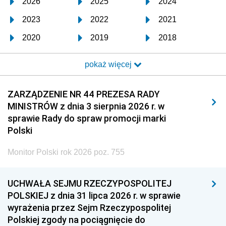
2026
2025
2024
2023
2022
2021
2020
2019
2018
2017
2016
2015
pokaż więcej
2014
2013
2012
2011
2010
2009
ZARZĄDZENIE NR 44 PREZESA RADY
MINISTRÓW z dnia 3 sierpnia 2026 r. w
2008
2007
2006
sprawie Rady do spraw promocji marki
2005
2004
2003
Polski
2002
2001
2000
Monitor Polski rok 2026 poz. 755
1999
1998
1997
UCHWAŁA SEJMU RZECZYPOSPOLITEJ
1996
1995
1994
POLSKIEJ z dnia 31 lipca 2026 r. w sprawie
1993
1992
1991
wyrażenia przez Sejm Rzeczypospolitej
Polskiej zgody na pociągnięcie do
1990
1989
1988