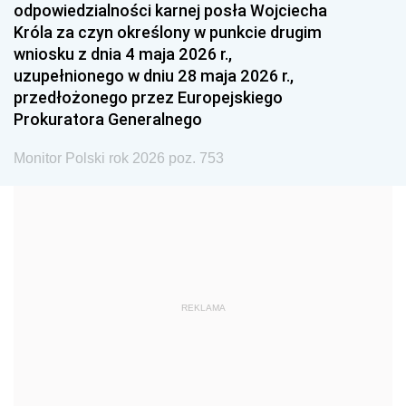
odpowiedzialności karnej posła Wojciecha
1987
1986
1985
Króla za czyn określony w punkcie drugim
wniosku z dnia 4 maja 2026 r.,
1984
1983
1982
uzupełnionego w dniu 28 maja 2026 r.,
1981
1980
1979
przedłożonego przez Europejskiego
Prokuratora Generalnego
1978
1977
1976
1975
1974
1973
Monitor Polski rok 2026 poz. 753
1972
1971
1970
1969
1968
1967
1966
1965
1964
1963
1962
1961
REKLAMA
1960
1959
1958
1957
1956
1955
1954
1953
1952