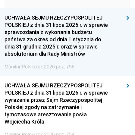
1951
1950
1949
1948
1947
1946
UCHWAŁA SEJMU RZECZYPOSPOLITEJ
1939
1938
1937
POLSKIEJ z dnia 31 lipca 2026 r. w sprawie
sprawozdania z wykonania budżetu
1936
1930
państwa za okres od dnia 1 stycznia do
dnia 31 grudnia 2025 r. oraz w sprawie
absolutorium dla Rady Ministrów
Monitor Polski rok 2026 poz. 756
UCHWAŁA SEJMU RZECZYPOSPOLITEJ
POLSKIEJ z dnia 31 lipca 2026 r. w sprawie
wyrażenia przez Sejm Rzeczypospolitej
Polskiej zgody na zatrzymanie i
tymczasowe aresztowanie posła
Wojciecha Króla
Monitor Polski rok 2026 poz. 754