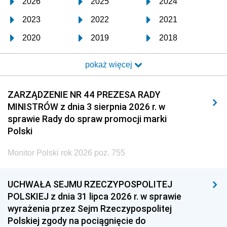
2026
2025
2024
2023
2022
2021
2020
2019
2018
2017
2016
2015
pokaż więcej
2014
2013
2012
2011
2010
2009
ZARZĄDZENIE NR 44 PREZESA RADY
MINISTRÓW z dnia 3 sierpnia 2026 r. w
2008
2007
2006
sprawie Rady do spraw promocji marki
2005
2004
2003
Polski
2002
2001
2000
Monitor Polski rok 2026 poz. 755
1999
1998
1997
UCHWAŁA SEJMU RZECZYPOSPOLITEJ
1996
1995
1994
POLSKIEJ z dnia 31 lipca 2026 r. w sprawie
1993
1992
1991
wyrażenia przez Sejm Rzeczypospolitej
Polskiej zgody na pociągnięcie do
1990
1989
1988