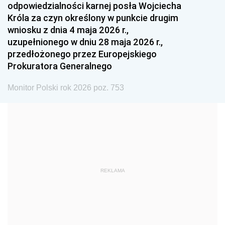
odpowiedzialności karnej posła Wojciecha
1987
1986
1985
Króla za czyn określony w punkcie drugim
wniosku z dnia 4 maja 2026 r.,
1984
1983
1982
uzupełnionego w dniu 28 maja 2026 r.,
1981
1980
1979
przedłożonego przez Europejskiego
Prokuratora Generalnego
1978
1977
1976
1975
1974
1973
Monitor Polski rok 2026 poz. 753
1972
1971
1970
1969
1968
1967
1966
1965
1964
1963
1962
1961
REKLAMA
1960
1959
1958
1957
1956
1955
1954
1953
1952