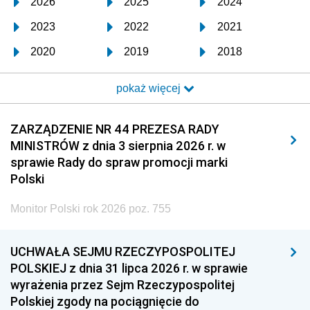
2026
2025
2024
2023
2022
2021
2020
2019
2018
2017
2016
2015
pokaż więcej
2014
2013
2012
2011
2010
2009
ZARZĄDZENIE NR 44 PREZESA RADY
MINISTRÓW z dnia 3 sierpnia 2026 r. w
2008
2007
2006
sprawie Rady do spraw promocji marki
2005
2004
2003
Polski
2002
2001
2000
Monitor Polski rok 2026 poz. 755
1999
1998
1997
UCHWAŁA SEJMU RZECZYPOSPOLITEJ
1996
1995
1994
POLSKIEJ z dnia 31 lipca 2026 r. w sprawie
1993
1992
1991
wyrażenia przez Sejm Rzeczypospolitej
Polskiej zgody na pociągnięcie do
1990
1989
1988