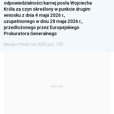
odpowiedzialności karnej posła Wojciecha
1987
1986
1985
Króla za czyn określony w punkcie drugim
wniosku z dnia 4 maja 2026 r.,
1984
1983
1982
uzupełnionego w dniu 28 maja 2026 r.,
1981
1980
1979
przedłożonego przez Europejskiego
Prokuratora Generalnego
1978
1977
1976
1975
1974
1973
Monitor Polski rok 2026 poz. 753
1972
1971
1970
1969
1968
1967
1966
1965
1964
1963
1962
1961
REKLAMA
1960
1959
1958
1957
1956
1955
1954
1953
1952