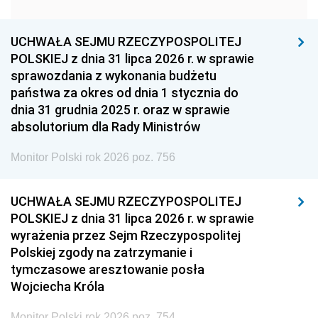
1951
1950
1949
1948
1947
1946
UCHWAŁA SEJMU RZECZYPOSPOLITEJ
1939
1938
1937
POLSKIEJ z dnia 31 lipca 2026 r. w sprawie
sprawozdania z wykonania budżetu
1936
1930
państwa za okres od dnia 1 stycznia do
dnia 31 grudnia 2025 r. oraz w sprawie
absolutorium dla Rady Ministrów
Monitor Polski rok 2026 poz. 756
UCHWAŁA SEJMU RZECZYPOSPOLITEJ
POLSKIEJ z dnia 31 lipca 2026 r. w sprawie
wyrażenia przez Sejm Rzeczypospolitej
Polskiej zgody na zatrzymanie i
tymczasowe aresztowanie posła
Wojciecha Króla
Monitor Polski rok 2026 poz. 754