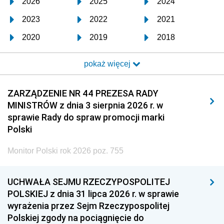
2026
2025
2024
2023
2022
2021
2020
2019
2018
2017
2016
2015
pokaż więcej
2014
2013
2012
2011
2010
2009
ZARZĄDZENIE NR 44 PREZESA RADY
MINISTRÓW z dnia 3 sierpnia 2026 r. w
2008
2007
2006
sprawie Rady do spraw promocji marki
2005
2004
2003
Polski
2002
2001
2000
Monitor Polski rok 2026 poz. 755
1999
1998
1997
UCHWAŁA SEJMU RZECZYPOSPOLITEJ
1996
1995
1994
POLSKIEJ z dnia 31 lipca 2026 r. w sprawie
1993
1992
1991
wyrażenia przez Sejm Rzeczypospolitej
Polskiej zgody na pociągnięcie do
1990
1989
1988