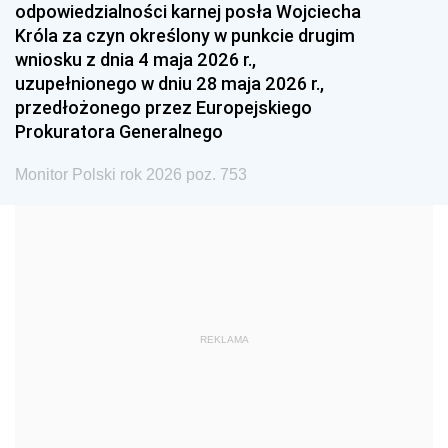
odpowiedzialności karnej posła Wojciecha
1987
1986
1985
Króla za czyn określony w punkcie drugim
wniosku z dnia 4 maja 2026 r.,
1984
1983
1982
uzupełnionego w dniu 28 maja 2026 r.,
1981
1980
1979
przedłożonego przez Europejskiego
Prokuratora Generalnego
1978
1977
1976
1975
1974
1973
Monitor Polski rok 2026 poz. 753
1972
1971
1970
1969
1968
1967
1966
1965
1964
1963
1962
1961
REKLAMA
1960
1959
1958
1957
1956
1955
1954
1953
1952