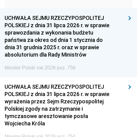
1951
1950
1949
1948
1947
1946
UCHWAŁA SEJMU RZECZYPOSPOLITEJ
1939
1938
1937
POLSKIEJ z dnia 31 lipca 2026 r. w sprawie
sprawozdania z wykonania budżetu
1936
1930
państwa za okres od dnia 1 stycznia do
dnia 31 grudnia 2025 r. oraz w sprawie
absolutorium dla Rady Ministrów
Monitor Polski rok 2026 poz. 756
UCHWAŁA SEJMU RZECZYPOSPOLITEJ
POLSKIEJ z dnia 31 lipca 2026 r. w sprawie
wyrażenia przez Sejm Rzeczypospolitej
Polskiej zgody na zatrzymanie i
tymczasowe aresztowanie posła
Wojciecha Króla
Monitor Polski rok 2026 poz. 754