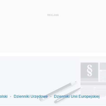
olski
Dzienniki Urzędowe
Dzienniki Unii Europejskiej