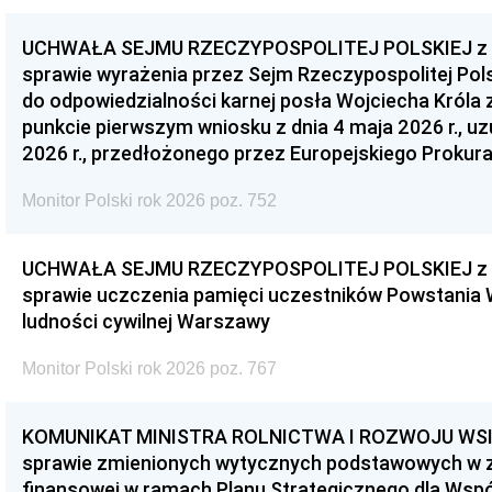
UCHWAŁA SEJMU RZECZYPOSPOLITEJ POLSKIEJ z dnia
sprawie wyrażenia przez Sejm Rzeczypospolitej Pols
do odpowiedzialności karnej posła Wojciecha Króla 
punkcie pierwszym wniosku z dnia 4 maja 2026 r., u
2026 r., przedłożonego przez Europejskiego Prokur
Monitor Polski rok 2026 poz. 752
UCHWAŁA SEJMU RZECZYPOSPOLITEJ POLSKIEJ z dnia
sprawie uczczenia pamięci uczestników Powstania
ludności cywilnej Warszawy
Monitor Polski rok 2026 poz. 767
KOMUNIKAT MINISTRA ROLNICTWA I ROZWOJU WSI z d
sprawie zmienionych wytycznych podstawowych w 
finansowej w ramach Planu Strategicznego dla Wspóln