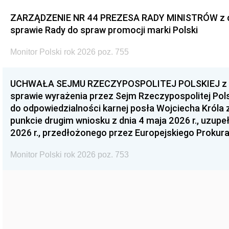
ZARZĄDZENIE NR 44 PREZESA RADY MINISTRÓW z dnia
sprawie Rady do spraw promocji marki Polski
Monitor Polski rok 2026 poz. 755
UCHWAŁA SEJMU RZECZYPOSPOLITEJ POLSKIEJ z dnia
sprawie wyrażenia przez Sejm Rzeczypospolitej Pols
do odpowiedzialności karnej posła Wojciecha Króla 
punkcie drugim wniosku z dnia 4 maja 2026 r., uzupe
2026 r., przedłożonego przez Europejskiego Prokur
Monitor Polski rok 2026 poz. 753