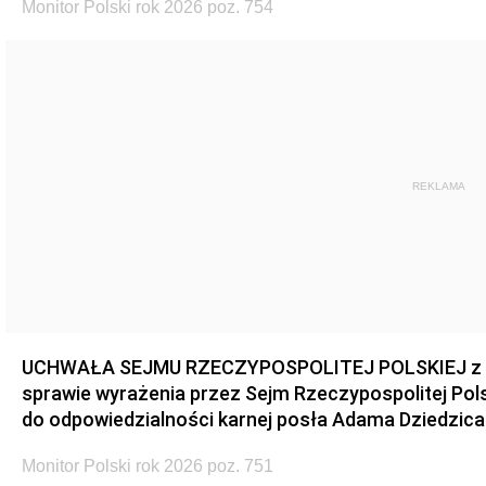
Monitor Polski rok 2026 poz. 754
REKLAMA
UCHWAŁA SEJMU RZECZYPOSPOLITEJ POLSKIEJ z dnia
sprawie wyrażenia przez Sejm Rzeczypospolitej Pols
do odpowiedzialności karnej posła Adama Dziedzica
Monitor Polski rok 2026 poz. 751