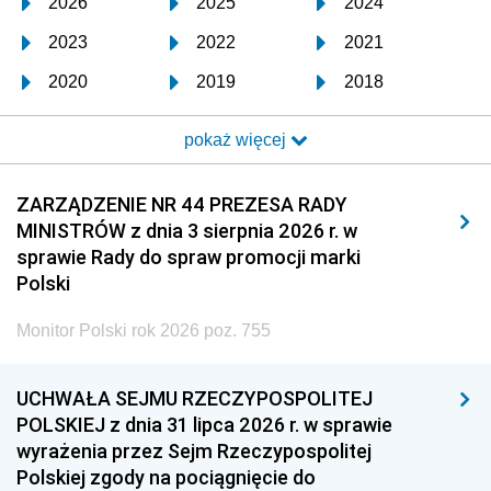
2026
2025
2024
2023
2022
2021
2020
2019
2018
2017
2016
2015
pokaż więcej
2014
2013
2012
2011
2010
2009
ZARZĄDZENIE NR 44 PREZESA RADY
MINISTRÓW z dnia 3 sierpnia 2026 r. w
2008
2007
2006
sprawie Rady do spraw promocji marki
2005
2004
2003
Polski
2002
2001
2000
Monitor Polski rok 2026 poz. 755
1999
1998
1997
UCHWAŁA SEJMU RZECZYPOSPOLITEJ
1996
1995
1994
POLSKIEJ z dnia 31 lipca 2026 r. w sprawie
1993
1992
1991
wyrażenia przez Sejm Rzeczypospolitej
Polskiej zgody na pociągnięcie do
1990
1989
1988