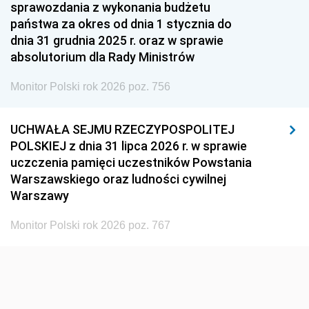
1951
1950
1949
sprawozdania z wykonania budżetu
państwa za okres od dnia 1 stycznia do
1948
1947
1946
dnia 31 grudnia 2025 r. oraz w sprawie
1939
1938
1937
absolutorium dla Rady Ministrów
1936
1930
Monitor Polski rok 2026 poz. 756
UCHWAŁA SEJMU RZECZYPOSPOLITEJ
POLSKIEJ z dnia 31 lipca 2026 r. w sprawie
uczczenia pamięci uczestników Powstania
Warszawskiego oraz ludności cywilnej
Warszawy
Monitor Polski rok 2026 poz. 767