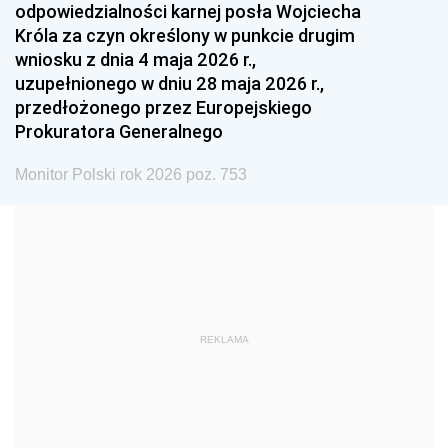
odpowiedzialności karnej posła Wojciecha
1987
1986
1985
Króla za czyn określony w punkcie drugim
wniosku z dnia 4 maja 2026 r.,
1984
1983
1982
uzupełnionego w dniu 28 maja 2026 r.,
1981
1980
1979
przedłożonego przez Europejskiego
Prokuratora Generalnego
1978
1977
1976
1975
1974
1973
Monitor Polski rok 2026 poz. 753
1972
1971
1970
1969
1968
1967
1966
1965
1964
1963
1962
1961
REKLAMA
1960
1959
1958
1957
1956
1955
1954
1953
1952