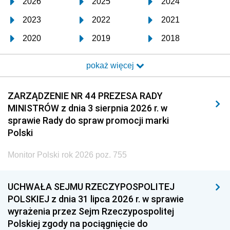
2026
2025
2024
2023
2022
2021
2020
2019
2018
2017
2016
2015
pokaż więcej
2014
2013
2012
2011
2010
2009
ZARZĄDZENIE NR 44 PREZESA RADY
MINISTRÓW z dnia 3 sierpnia 2026 r. w
2008
2007
2006
sprawie Rady do spraw promocji marki
2005
2004
2003
Polski
2002
2001
2000
Monitor Polski rok 2026 poz. 755
1999
1998
1997
UCHWAŁA SEJMU RZECZYPOSPOLITEJ
1996
1995
1994
POLSKIEJ z dnia 31 lipca 2026 r. w sprawie
1993
1992
1991
wyrażenia przez Sejm Rzeczypospolitej
Polskiej zgody na pociągnięcie do
1990
1989
1988