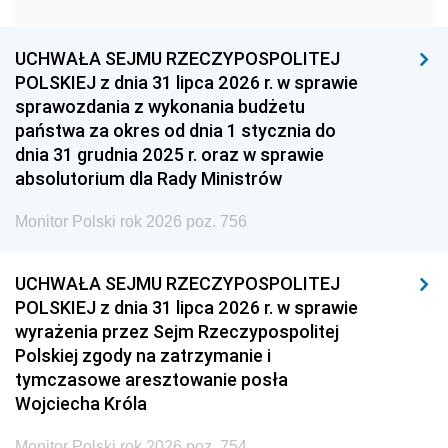
1951
1950
1949
1948
1947
1946
UCHWAŁA SEJMU RZECZYPOSPOLITEJ
1939
1938
1937
POLSKIEJ z dnia 31 lipca 2026 r. w sprawie
sprawozdania z wykonania budżetu
1936
1930
państwa za okres od dnia 1 stycznia do
dnia 31 grudnia 2025 r. oraz w sprawie
absolutorium dla Rady Ministrów
Monitor Polski rok 2026 poz. 756
UCHWAŁA SEJMU RZECZYPOSPOLITEJ
POLSKIEJ z dnia 31 lipca 2026 r. w sprawie
wyrażenia przez Sejm Rzeczypospolitej
Polskiej zgody na zatrzymanie i
tymczasowe aresztowanie posła
Wojciecha Króla
Monitor Polski rok 2026 poz. 754