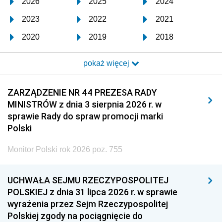
2026
2025
2024
2023
2022
2021
2020
2019
2018
2017
2016
2015
pokaż więcej
2014
2013
2012
2011
2010
2009
ZARZĄDZENIE NR 44 PREZESA RADY
MINISTRÓW z dnia 3 sierpnia 2026 r. w
2008
2007
2006
sprawie Rady do spraw promocji marki
2005
2004
2003
Polski
2002
2001
2000
Monitor Polski rok 2026 poz. 755
1999
1998
1997
UCHWAŁA SEJMU RZECZYPOSPOLITEJ
1996
1995
1994
POLSKIEJ z dnia 31 lipca 2026 r. w sprawie
1993
1992
1991
wyrażenia przez Sejm Rzeczypospolitej
Polskiej zgody na pociągnięcie do
1990
1989
1988