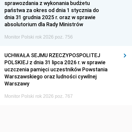
1951
1950
1949
sprawozdania z wykonania budżetu
państwa za okres od dnia 1 stycznia do
1948
1947
1946
dnia 31 grudnia 2025 r. oraz w sprawie
1939
1938
1937
absolutorium dla Rady Ministrów
1936
1930
Monitor Polski rok 2026 poz. 756
UCHWAŁA SEJMU RZECZYPOSPOLITEJ
POLSKIEJ z dnia 31 lipca 2026 r. w sprawie
uczczenia pamięci uczestników Powstania
Warszawskiego oraz ludności cywilnej
Warszawy
Monitor Polski rok 2026 poz. 767