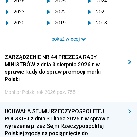
2026
2025
2024
2023
2022
2021
2020
2019
2018
2017
2016
2015
pokaż więcej
2014
2013
2012
2011
2010
2009
ZARZĄDZENIE NR 44 PREZESA RADY
MINISTRÓW z dnia 3 sierpnia 2026 r. w
2008
2007
2006
sprawie Rady do spraw promocji marki
2005
2004
2003
Polski
2002
2001
2000
Monitor Polski rok 2026 poz. 755
1999
1998
1997
UCHWAŁA SEJMU RZECZYPOSPOLITEJ
1996
1995
1994
POLSKIEJ z dnia 31 lipca 2026 r. w sprawie
1993
1992
1991
wyrażenia przez Sejm Rzeczypospolitej
Polskiej zgody na pociągnięcie do
1990
1989
1988