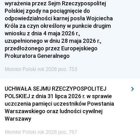
1951
1950
1949
wyrażenia przez Sejm Rzeczypospolitej
Polskiej zgody na pociągnięcie do
1948
1947
1946
odpowiedzialności karnej posła Wojciecha
1939
1938
1937
Króla za czyn określony w punkcie drugim
wniosku z dnia 4 maja 2026 r.,
1936
1930
uzupełnionego w dniu 28 maja 2026 r.,
przedłożonego przez Europejskiego
Prokuratora Generalnego
Monitor Polski rok 2026 poz. 753
UCHWAŁA SEJMU RZECZYPOSPOLITEJ
POLSKIEJ z dnia 31 lipca 2026 r. w sprawie
uczczenia pamięci uczestników Powstania
Warszawskiego oraz ludności cywilnej
Warszawy
Monitor Polski rok 2026 poz. 767