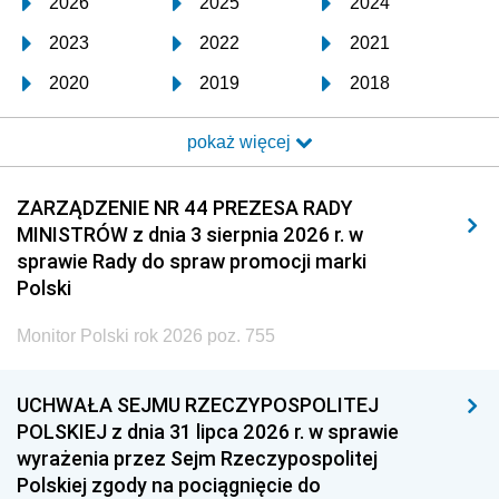
2026
2025
2024
2023
2022
2021
2020
2019
2018
2017
2016
2015
pokaż więcej
2014
2013
2012
2011
2010
2009
ZARZĄDZENIE NR 44 PREZESA RADY
MINISTRÓW z dnia 3 sierpnia 2026 r. w
2008
2007
2006
sprawie Rady do spraw promocji marki
2005
2004
2003
Polski
2002
2001
2000
Monitor Polski rok 2026 poz. 755
1999
1998
1997
UCHWAŁA SEJMU RZECZYPOSPOLITEJ
1996
1995
1994
POLSKIEJ z dnia 31 lipca 2026 r. w sprawie
1993
1992
1991
wyrażenia przez Sejm Rzeczypospolitej
Polskiej zgody na pociągnięcie do
1990
1989
1988