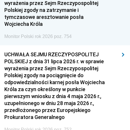
1951
1950
1949
wyrażenia przez Sejm Rzeczypospolitej
Polskiej zgody na zatrzymanie i
1948
1947
1946
tymczasowe aresztowanie posła
1939
1938
1937
Wojciecha Króla
1936
1930
Monitor Polski rok 2026 poz. 754
UCHWAŁA SEJMU RZECZYPOSPOLITEJ
POLSKIEJ z dnia 31 lipca 2026 r. w sprawie
wyrażenia przez Sejm Rzeczypospolitej
Polskiej zgody na pociągnięcie do
odpowiedzialności karnej posła Wojciecha
Króla za czyn określony w punkcie
pierwszym wniosku z dnia 4 maja 2026 r.,
uzupełnionego w dniu 28 maja 2026 r.,
przedłożonego przez Europejskiego
Prokuratora Generalnego
Monitor Polski rok 2026 poz. 752