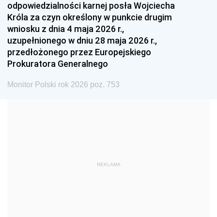
odpowiedzialności karnej posła Wojciecha
1987
1986
1985
Króla za czyn określony w punkcie drugim
wniosku z dnia 4 maja 2026 r.,
1984
1983
1982
uzupełnionego w dniu 28 maja 2026 r.,
1981
1980
1979
przedłożonego przez Europejskiego
Prokuratora Generalnego
1978
1977
1976
1975
1974
1973
Monitor Polski rok 2026 poz. 753
1972
1971
1970
1969
1968
1967
1966
1965
1964
1963
1962
1961
REKLAMA
1960
1959
1958
1957
1956
1955
1954
1953
1952