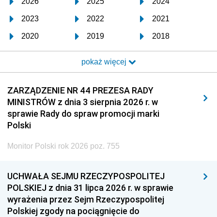
2026
2025
2024
2023
2022
2021
2020
2019
2018
2017
2016
2015
pokaż więcej
2014
2013
2012
2011
2010
2009
ZARZĄDZENIE NR 44 PREZESA RADY
MINISTRÓW z dnia 3 sierpnia 2026 r. w
2008
2007
2006
sprawie Rady do spraw promocji marki
2005
2004
2003
Polski
2002
2001
2000
Monitor Polski rok 2026 poz. 755
1999
1998
1997
UCHWAŁA SEJMU RZECZYPOSPOLITEJ
1996
1995
1994
POLSKIEJ z dnia 31 lipca 2026 r. w sprawie
1993
1992
1991
wyrażenia przez Sejm Rzeczypospolitej
Polskiej zgody na pociągnięcie do
1990
1989
1988