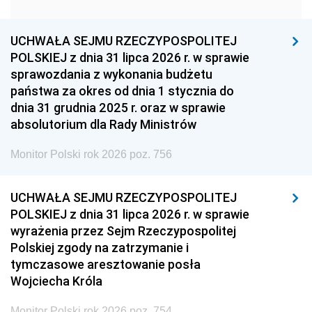
1951
1950
1949
1948
1947
1946
UCHWAŁA SEJMU RZECZYPOSPOLITEJ
1939
1938
1937
POLSKIEJ z dnia 31 lipca 2026 r. w sprawie
sprawozdania z wykonania budżetu
1936
1930
państwa za okres od dnia 1 stycznia do
dnia 31 grudnia 2025 r. oraz w sprawie
absolutorium dla Rady Ministrów
Monitor Polski rok 2026 poz. 756
UCHWAŁA SEJMU RZECZYPOSPOLITEJ
POLSKIEJ z dnia 31 lipca 2026 r. w sprawie
wyrażenia przez Sejm Rzeczypospolitej
Polskiej zgody na zatrzymanie i
tymczasowe aresztowanie posła
Wojciecha Króla
Monitor Polski rok 2026 poz. 754