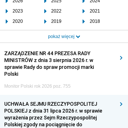
2026
2025
2024
2023
2022
2021
2020
2019
2018
2017
2016
2015
pokaż więcej
2014
2013
2012
2011
2010
2009
ZARZĄDZENIE NR 44 PREZESA RADY
MINISTRÓW z dnia 3 sierpnia 2026 r. w
2008
2007
2006
sprawie Rady do spraw promocji marki
2005
2004
2003
Polski
2002
2001
2000
Monitor Polski rok 2026 poz. 755
1999
1998
1997
UCHWAŁA SEJMU RZECZYPOSPOLITEJ
1996
1995
1994
POLSKIEJ z dnia 31 lipca 2026 r. w sprawie
1993
1992
1991
wyrażenia przez Sejm Rzeczypospolitej
Polskiej zgody na pociągnięcie do
1990
1989
1988