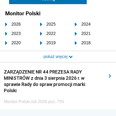
Monitor Polski
2026
2025
2024
2023
2022
2021
2020
2019
2018
2017
2016
2015
pokaż więcej
2014
2013
2012
2011
2010
2009
ZARZĄDZENIE NR 44 PREZESA RADY
MINISTRÓW z dnia 3 sierpnia 2026 r. w
2008
2007
2006
sprawie Rady do spraw promocji marki
2005
2004
2003
Polski
2002
2001
2000
Monitor Polski rok 2026 poz. 755
1999
1998
1997