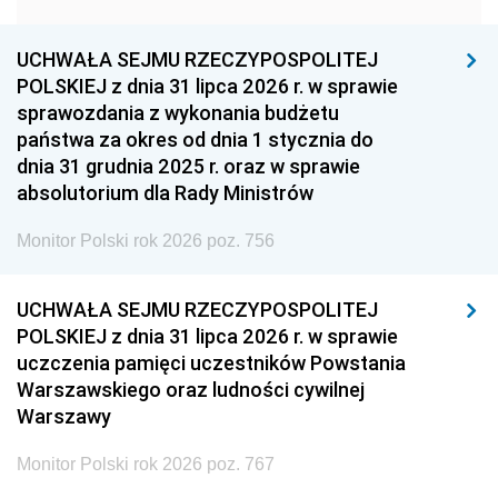
1957
1956
1955
UCHWAŁA SEJMU RZECZYPOSPOLITEJ
1954
1953
1952
POLSKIEJ z dnia 31 lipca 2026 r. w sprawie
1951
1950
1949
sprawozdania z wykonania budżetu
państwa za okres od dnia 1 stycznia do
1948
1947
1946
dnia 31 grudnia 2025 r. oraz w sprawie
1939
1938
1937
absolutorium dla Rady Ministrów
1936
1930
Monitor Polski rok 2026 poz. 756
UCHWAŁA SEJMU RZECZYPOSPOLITEJ
POLSKIEJ z dnia 31 lipca 2026 r. w sprawie
uczczenia pamięci uczestników Powstania
Warszawskiego oraz ludności cywilnej
Warszawy
Monitor Polski rok 2026 poz. 767