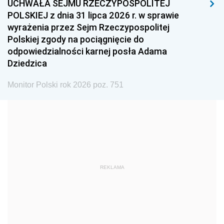
UCHWAŁA SEJMU RZECZYPOSPOLITEJ
1996
1995
1994
POLSKIEJ z dnia 31 lipca 2026 r. w sprawie
1993
1992
1991
wyrażenia przez Sejm Rzeczypospolitej
Polskiej zgody na pociągnięcie do
1990
1989
1988
odpowiedzialności karnej posła Adama
1987
1986
1985
Dziedzica
1984
1983
1982
Monitor Polski rok 2026 poz. 751
1981
1980
1979
1978
1977
1976
1975
1974
1973
1972
1971
1970
1969
1968
1967
REKLAMA
1966
1965
1964
1963
1962
1961
1960
1959
1958