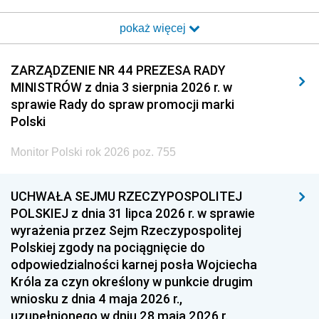
2017
2016
2015
pokaż więcej
2014
2013
2012
2011
2010
2009
ZARZĄDZENIE NR 44 PREZESA RADY
MINISTRÓW z dnia 3 sierpnia 2026 r. w
2008
2007
2006
sprawie Rady do spraw promocji marki
2005
2004
2003
Polski
2002
2001
2000
Monitor Polski rok 2026 poz. 755
1999
1998
1997
UCHWAŁA SEJMU RZECZYPOSPOLITEJ
1996
1995
1994
POLSKIEJ z dnia 31 lipca 2026 r. w sprawie
1993
1992
1991
wyrażenia przez Sejm Rzeczypospolitej
Polskiej zgody na pociągnięcie do
1990
1989
1988
odpowiedzialności karnej posła Wojciecha
1987
1986
1985
Króla za czyn określony w punkcie drugim
wniosku z dnia 4 maja 2026 r.,
1984
1983
1982
uzupełnionego w dniu 28 maja 2026 r.,