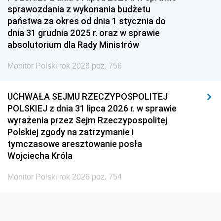
sprawozdania z wykonania budżetu
1936
1930
państwa za okres od dnia 1 stycznia do
dnia 31 grudnia 2025 r. oraz w sprawie
absolutorium dla Rady Ministrów
Monitor Polski rok 2026 poz. 756
UCHWAŁA SEJMU RZECZYPOSPOLITEJ
POLSKIEJ z dnia 31 lipca 2026 r. w sprawie
wyrażenia przez Sejm Rzeczypospolitej
Polskiej zgody na zatrzymanie i
tymczasowe aresztowanie posła
Wojciecha Króla
Monitor Polski rok 2026 poz. 754