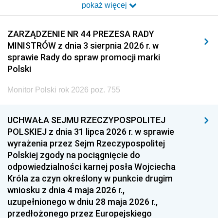
pokaż więcej
2014
2013
2012
2011
2010
2009
ZARZĄDZENIE NR 44 PREZESA RADY
MINISTRÓW z dnia 3 sierpnia 2026 r. w
2008
2007
2006
sprawie Rady do spraw promocji marki
2005
2004
2003
Polski
2002
2001
2000
Monitor Polski rok 2026 poz. 755
1999
1998
1997
UCHWAŁA SEJMU RZECZYPOSPOLITEJ
1996
1995
1994
POLSKIEJ z dnia 31 lipca 2026 r. w sprawie
1993
1992
1991
wyrażenia przez Sejm Rzeczypospolitej
Polskiej zgody na pociągnięcie do
1990
1989
1988
odpowiedzialności karnej posła Wojciecha
1987
1986
1985
Króla za czyn określony w punkcie drugim
wniosku z dnia 4 maja 2026 r.,
1984
1983
1982
uzupełnionego w dniu 28 maja 2026 r.,
1981
1980
1979
przedłożonego przez Europejskiego