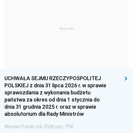
1975
1974
1973
1972
1971
1970
1969
1968
1967
REKLAMA
1966
1965
1964
1963
1962
1961
1960
1959
1958
1957
1956
1955
UCHWAŁA SEJMU RZECZYPOSPOLITEJ
1954
1953
1952
POLSKIEJ z dnia 31 lipca 2026 r. w sprawie
1951
1950
1949
sprawozdania z wykonania budżetu
państwa za okres od dnia 1 stycznia do
1948
1947
1946
dnia 31 grudnia 2025 r. oraz w sprawie
1939
1938
1937
absolutorium dla Rady Ministrów
1936
1930
Monitor Polski rok 2026 poz. 756