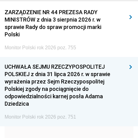
2011
2010
2009
ZARZĄDZENIE NR 44 PREZESA RADY
MINISTRÓW z dnia 3 sierpnia 2026 r. w
2008
2007
2006
sprawie Rady do spraw promocji marki
2005
2004
2003
Polski
2002
2001
2000
Monitor Polski rok 2026 poz. 755
1999
1998
1997
UCHWAŁA SEJMU RZECZYPOSPOLITEJ
1996
1995
1994
POLSKIEJ z dnia 31 lipca 2026 r. w sprawie
1993
1992
1991
wyrażenia przez Sejm Rzeczypospolitej
Polskiej zgody na pociągnięcie do
1990
1989
1988
odpowiedzialności karnej posła Adama
1987
1986
1985
Dziedzica
1984
1983
1982
Monitor Polski rok 2026 poz. 751
1981
1980
1979
1978
1977
1976