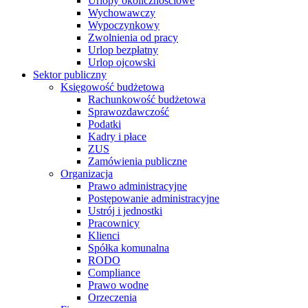
Urlopy okolicznościowe
Wychowawczy
Wypoczynkowy
Zwolnienia od pracy
Urlop bezpłatny
Urlop ojcowski
Sektor publiczny
Księgowość budżetowa
Rachunkowość budżetowa
Sprawozdawczość
Podatki
Kadry i płace
ZUS
Zamówienia publiczne
Organizacja
Prawo administracyjne
Postępowanie administracyjne
Ustrój i jednostki
Pracownicy
Klienci
Spółka komunalna
RODO
Compliance
Prawo wodne
Orzeczenia