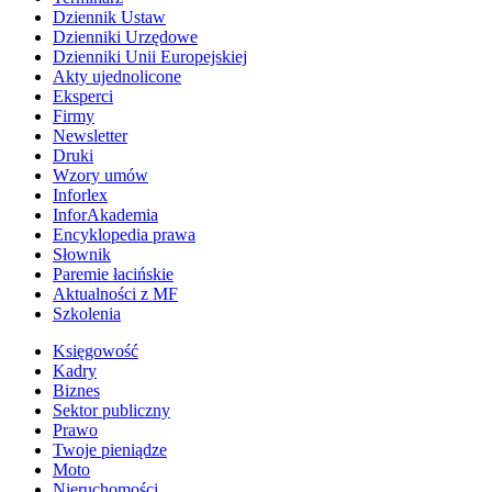
Dziennik Ustaw
Dzienniki Urzędowe
Dzienniki Unii Europejskiej
Akty ujednolicone
Eksperci
Firmy
Newsletter
Druki
Wzory umów
Inforlex
InforAkademia
Encyklopedia prawa
Słownik
Paremie łacińskie
Aktualności z MF
Szkolenia
Księgowość
Kadry
Biznes
Sektor publiczny
Prawo
Twoje pieniądze
Moto
Nieruchomości