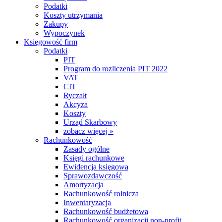
Podatki
Koszty utrzymania
Zakupy
Wypoczynek
Księgowość firm
Podatki
PIT
Program do rozliczenia PIT 2022
VAT
CIT
Ryczałt
Akcyza
Koszty
Urząd Skarbowy
zobacz więcej »
Rachunkowość
Zasady ogólne
Księgi rachunkowe
Ewidencja księgowa
Sprawozdawczość
Amortyzacja
Rachunkowość rolnicza
Inwentaryzacja
Rachunkowość budżetowa
Rachunkowość organizacji non-profit