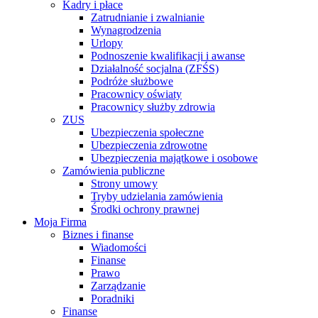
Kadry i płace
Zatrudnianie i zwalnianie
Wynagrodzenia
Urlopy
Podnoszenie kwalifikacji i awanse
Działalność socjalna (ZFŚS)
Podróże służbowe
Pracownicy oświaty
Pracownicy służby zdrowia
ZUS
Ubezpieczenia społeczne
Ubezpieczenia zdrowotne
Ubezpieczenia majątkowe i osobowe
Zamówienia publiczne
Strony umowy
Tryby udzielania zamówienia
Środki ochrony prawnej
Moja Firma
Biznes i finanse
Wiadomości
Finanse
Prawo
Zarządzanie
Poradniki
Finanse