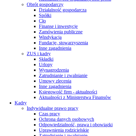
Obrót gospodarczy
Działalność gospodarcza
Spółki
Cło
Finanse i inwestycje
Zamówienia publiczne
Windykacja
Fundacje, stowarzyszenia
Inne zagadnienia
ZUS i kadry
Składki
Urlopy
Wynagrodzenia
Zatrudnianie i zwalnianie
Umowy zlecenia
Inne zagadnienia
Księgowość firm - aktualności
Aktualności z Ministerstwa Finansów
Kadry
Indywidualne prawo pracy
Czas pracy
Ochrona danych osobowych
Odpowiedzialność, prawa i obowiązki
Uprawnienia rodzicielskie
Zatrudnianie i zwalnianie