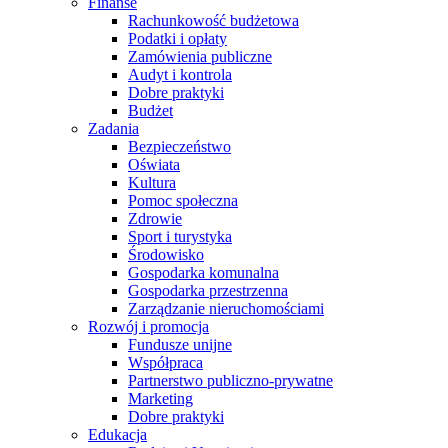
Finanse
Rachunkowość budżetowa
Podatki i opłaty
Zamówienia publiczne
Audyt i kontrola
Dobre praktyki
Budżet
Zadania
Bezpieczeństwo
Oświata
Kultura
Pomoc społeczna
Zdrowie
Sport i turystyka
Środowisko
Gospodarka komunalna
Gospodarka przestrzenna
Zarządzanie nieruchomościami
Rozwój i promocja
Fundusze unijne
Współpraca
Partnerstwo publiczno-prywatne
Marketing
Dobre praktyki
Edukacja