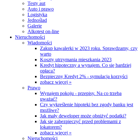
Testy aut
Auto i prawo
Logistyka
Jednoślad
Galerie
Alkotest on-line
Nieruchomości
Wiadomości
Zakup kawalerki w 2023 roku. Sprawdzamy, czy
warto
Koszty utrzymania mieszkania 2023
Kredyt hipoteczny a wynajem. Co się bardziej
opłaca?
Bezpieczny Kredyt 2% - symulacja korzyści
zobacz więcej »
Prawo
Wynajem pokoju - przepisy. Na co trzeba
uważać?
Czy wykreślenie hipoteki bez zgody banku jest
możliwe?
Jak mały deweloper może obniżyć podatki?
Jak się zabezpieczyć przed problemami z
lokatorem?
zobacz więcej »
Nieruchomości