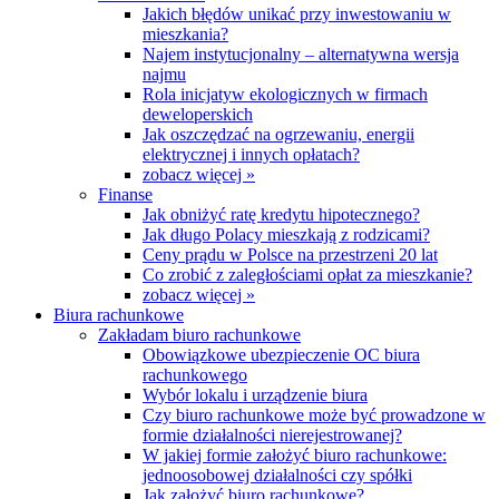
Jakich błędów unikać przy inwestowaniu w
mieszkania?
Najem instytucjonalny – alternatywna wersja
najmu
Rola inicjatyw ekologicznych w firmach
deweloperskich
Jak oszczędzać na ogrzewaniu, energii
elektrycznej i innych opłatach?
zobacz więcej »
Finanse
Jak obniżyć ratę kredytu hipotecznego?
Jak długo Polacy mieszkają z rodzicami?
Ceny prądu w Polsce na przestrzeni 20 lat
Co zrobić z zaległościami opłat za mieszkanie?
zobacz więcej »
Biura rachunkowe
Zakładam biuro rachunkowe
Obowiązkowe ubezpieczenie OC biura
rachunkowego
Wybór lokalu i urządzenie biura
Czy biuro rachunkowe może być prowadzone w
formie działalności nierejestrowanej?
W jakiej formie założyć biuro rachunkowe:
jednoosobowej działalności czy spółki
Jak założyć biuro rachunkowe?