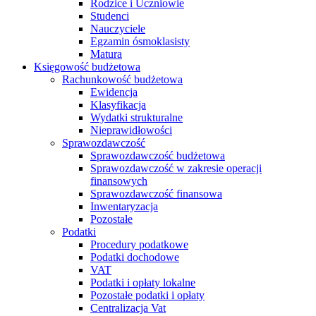
Rodzice i Uczniowie
Studenci
Nauczyciele
Egzamin ósmoklasisty
Matura
Księgowość budżetowa
Rachunkowość budżetowa
Ewidencja
Klasyfikacja
Wydatki strukturalne
Nieprawidłowości
Sprawozdawczość
Sprawozdawczość budżetowa
Sprawozdawczość w zakresie operacji
finansowych
Sprawozdawczość finansowa
Inwentaryzacja
Pozostałe
Podatki
Procedury podatkowe
Podatki dochodowe
VAT
Podatki i opłaty lokalne
Pozostałe podatki i opłaty
Centralizacja Vat