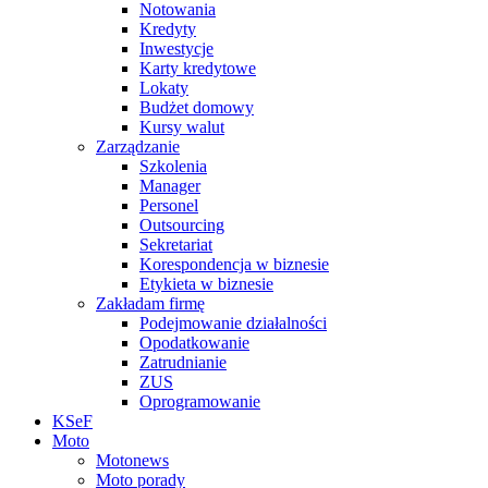
Notowania
Kredyty
Inwestycje
Karty kredytowe
Lokaty
Budżet domowy
Kursy walut
Zarządzanie
Szkolenia
Manager
Personel
Outsourcing
Sekretariat
Korespondencja w biznesie
Etykieta w biznesie
Zakładam firmę
Podejmowanie działalności
Opodatkowanie
Zatrudnianie
ZUS
Oprogramowanie
KSeF
Moto
Motonews
Moto porady