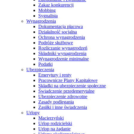
Zakaz konkurencji
Mobbing
Sygnalista
Wynagrodzenia
Dokumentacja płacowa
Działalność socjalna
Ochrona wynagrodzenia
Podróże służbowe
Rozliczanie wynagrodzeń
Składniki wynagrodzenia
Wynagrodzenie minimalne
Podatki
Ubezpieczenia
Emerytury i renty
Pracownicze Plany Kapitałowe
Składki na ubezpieczenie społeczne
Świadczenie przedemerytalne
Ubezpieczenie zdrowotne
Zasady podlegania
Zasiłki i inne świadczenia
Urlopy
Macierzyński
Urlop rodzicielski
Urlop na żądanie