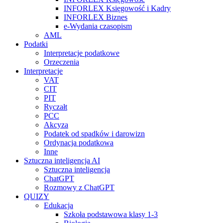
INFORLEX Księgowość i Kadry
INFORLEX Biznes
e-Wydania czasopism
AML
Podatki
Interpretacje podatkowe
Orzeczenia
Interpretacje
VAT
CIT
PIT
Ryczałt
PCC
Akcyza
Podatek od spadków i darowizn
Ordynacja podatkowa
Inne
Sztuczna inteligencja AI
Sztuczna inteligencja
ChatGPT
Rozmowy z ChatGPT
QUIZY
Edukacja
Szkoła podstawowa klasy 1-3