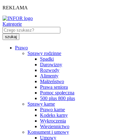
REKLAMA
Kategorie
Prawo
Sprawy rodzinne
Spadki
Darowizny
Rozwody
Alimenty
Małżeństwo
Prawa seniora
Pomoc społeczna
500 plus 800 plus
Sprawy karne
Prawo karne
Kodeks karny
Wykroczenia
Więziennictwo
Konsument i umowy
Umowy