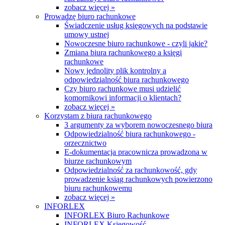
zobacz więcej »
Prowadzę biuro rachunkowe
Świadczenie usług księgowych na podstawie
umowy ustnej
Nowoczesne biuro rachunkowe - czyli jakie?
Zmiana biura rachunkowego a księgi
rachunkowe
Nowy jednolity plik kontrolny a
odpowiedzialność biura rachunkowego
Czy biuro rachunkowe musi udzielić
komornikowi informacji o klientach?
zobacz więcej »
Korzystam z biura rachunkowego
3 argumenty za wyborem nowoczesnego biura
Odpowiedzialność biura rachunkowego -
orzecznictwo
E-dokumentacja pracownicza prowadzona w
biurze rachunkowym
Odpowiedzialność za rachunkowość, gdy
prowadzenie ksiąg rachunkowych powierzono
biuru rachunkowemu
zobacz więcej »
INFORLEX
INFORLEX Biuro Rachunkowe
INFORLEX Księgowość