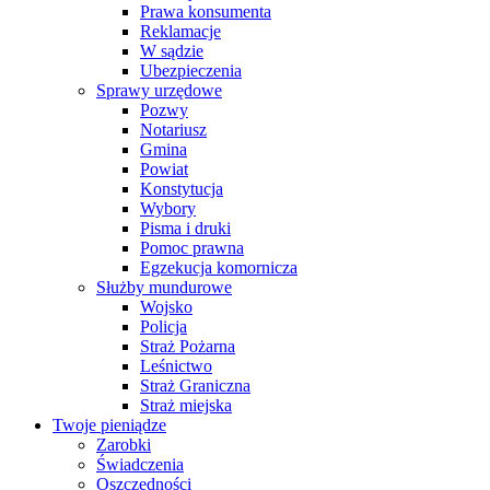
Prawa konsumenta
Reklamacje
W sądzie
Ubezpieczenia
Sprawy urzędowe
Pozwy
Notariusz
Gmina
Powiat
Konstytucja
Wybory
Pisma i druki
Pomoc prawna
Egzekucja komornicza
Służby mundurowe
Wojsko
Policja
Straż Pożarna
Leśnictwo
Straż Graniczna
Straż miejska
Twoje pieniądze
Zarobki
Świadczenia
Oszczędności