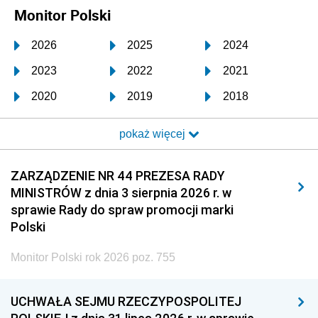
Monitor Polski
2026
2025
2024
2023
2022
2021
2020
2019
2018
2017
2016
2015
pokaż więcej
2014
2013
2012
2011
2010
2009
ZARZĄDZENIE NR 44 PREZESA RADY
MINISTRÓW z dnia 3 sierpnia 2026 r. w
2008
2007
2006
sprawie Rady do spraw promocji marki
2005
2004
2003
Polski
2002
2001
2000
Monitor Polski rok 2026 poz. 755
1999
1998
1997
UCHWAŁA SEJMU RZECZYPOSPOLITEJ
1996
1995
1994