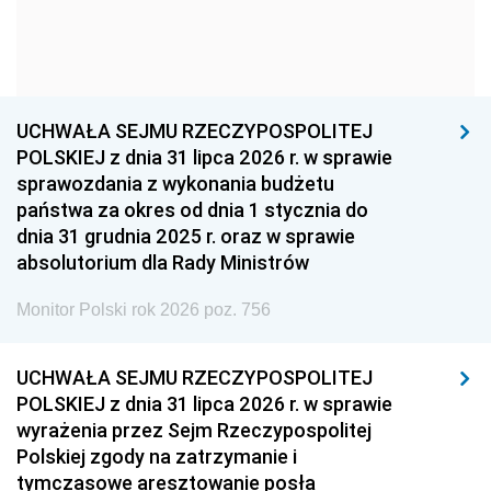
1954
1953
1952
1951
1950
1949
1948
1947
1946
UCHWAŁA SEJMU RZECZYPOSPOLITEJ
1939
1938
1937
POLSKIEJ z dnia 31 lipca 2026 r. w sprawie
sprawozdania z wykonania budżetu
1936
1930
państwa za okres od dnia 1 stycznia do
dnia 31 grudnia 2025 r. oraz w sprawie
absolutorium dla Rady Ministrów
Monitor Polski rok 2026 poz. 756
UCHWAŁA SEJMU RZECZYPOSPOLITEJ
POLSKIEJ z dnia 31 lipca 2026 r. w sprawie
wyrażenia przez Sejm Rzeczypospolitej
Polskiej zgody na zatrzymanie i
tymczasowe aresztowanie posła