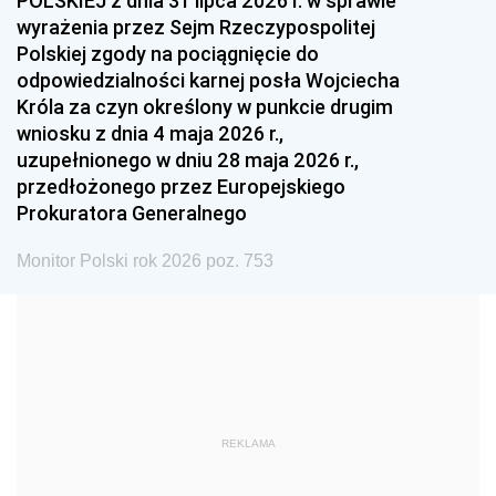
POLSKIEJ z dnia 31 lipca 2026 r. w sprawie
1993
1992
1991
wyrażenia przez Sejm Rzeczypospolitej
Polskiej zgody na pociągnięcie do
1990
1989
1988
odpowiedzialności karnej posła Wojciecha
1987
1986
1985
Króla za czyn określony w punkcie drugim
wniosku z dnia 4 maja 2026 r.,
1984
1983
1982
uzupełnionego w dniu 28 maja 2026 r.,
1981
1980
1979
przedłożonego przez Europejskiego
Prokuratora Generalnego
1978
1977
1976
1975
1974
1973
Monitor Polski rok 2026 poz. 753
1972
1971
1970
1969
1968
1967
1966
1965
1964
1963
1962
1961
REKLAMA
1960
1959
1958
1957
1956
1955