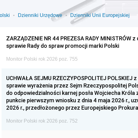
olski
Dzienniki Urzędowe
Dzienniki Unii Europejskiej
ZARZĄDZENIE NR 44 PREZESA RADY MINISTRÓW z dnia
sprawie Rady do spraw promocji marki Polski
Monitor Polski rok 2026 poz. 755
UCHWAŁA SEJMU RZECZYPOSPOLITEJ POLSKIEJ z dnia
sprawie wyrażenia przez Sejm Rzeczypospolitej Pols
do odpowiedzialności karnej posła Wojciecha Króla 
punkcie pierwszym wniosku z dnia 4 maja 2026 r., u
2026 r., przedłożonego przez Europejskiego Prokur
Monitor Polski rok 2026 poz. 752