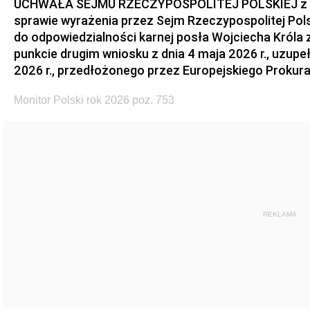
UCHWAŁA SEJMU RZECZYPOSPOLITEJ POLSKIEJ z dnia
sprawie wyrażenia przez Sejm Rzeczypospolitej Pols
do odpowiedzialności karnej posła Wojciecha Króla 
punkcie drugim wniosku z dnia 4 maja 2026 r., uzupe
2026 r., przedłożonego przez Europejskiego Prokur
Monitor Polski rok 2026 poz. 753
REKLAMA