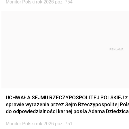
Monitor Polski rok 2026 poz. 754
REKLAMA
UCHWAŁA SEJMU RZECZYPOSPOLITEJ POLSKIEJ z dnia
sprawie wyrażenia przez Sejm Rzeczypospolitej Pols
do odpowiedzialności karnej posła Adama Dziedzica
Monitor Polski rok 2026 poz. 751