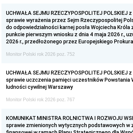
UCHWAŁA SEJMU RZECZYPOSPOLITEJ POLSKIEJ z dnia
sprawie wyrażenia przez Sejm Rzeczypospolitej Pols
do odpowiedzialności karnej posła Wojciecha Króla 
punkcie pierwszym wniosku z dnia 4 maja 2026 r., u
2026 r., przedłożonego przez Europejskiego Prokur
Monitor Polski rok 2026 poz. 752
UCHWAŁA SEJMU RZECZYPOSPOLITEJ POLSKIEJ z dnia
sprawie uczczenia pamięci uczestników Powstania
ludności cywilnej Warszawy
Monitor Polski rok 2026 poz. 767
KOMUNIKAT MINISTRA ROLNICTWA I ROZWOJU WSI z d
sprawie zmienionych wytycznych podstawowych w 
finansowej w ramach Planu Strategicznego dla Wspóln