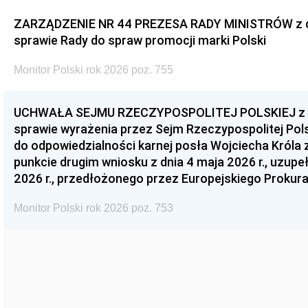
ZARZĄDZENIE NR 44 PREZESA RADY MINISTRÓW z dnia
sprawie Rady do spraw promocji marki Polski
Monitor Polski rok 2026 poz. 755
UCHWAŁA SEJMU RZECZYPOSPOLITEJ POLSKIEJ z dnia
sprawie wyrażenia przez Sejm Rzeczypospolitej Pols
do odpowiedzialności karnej posła Wojciecha Króla 
punkcie drugim wniosku z dnia 4 maja 2026 r., uzupe
2026 r., przedłożonego przez Europejskiego Prokur
Monitor Polski rok 2026 poz. 753