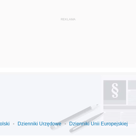
olski
Dzienniki Urzędowe
Dzienniki Unii Europejskiej