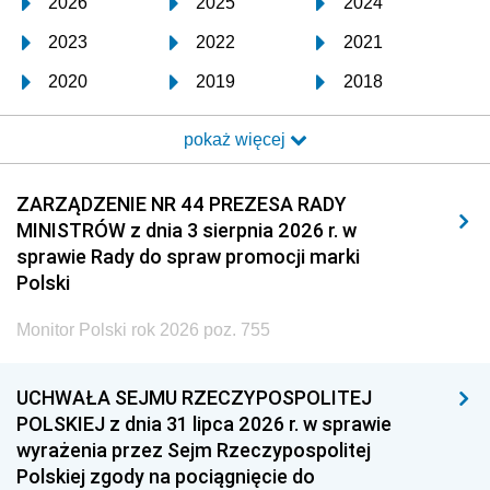
2026
2025
2024
2023
2022
2021
2020
2019
2018
2017
2016
2015
pokaż więcej
2014
2013
2012
2011
2010
2009
ZARZĄDZENIE NR 44 PREZESA RADY
MINISTRÓW z dnia 3 sierpnia 2026 r. w
2008
2007
2006
sprawie Rady do spraw promocji marki
2005
2004
2003
Polski
2002
2001
2000
Monitor Polski rok 2026 poz. 755
1999
1998
1997
UCHWAŁA SEJMU RZECZYPOSPOLITEJ
1996
1995
1994
POLSKIEJ z dnia 31 lipca 2026 r. w sprawie
1993
1992
1991
wyrażenia przez Sejm Rzeczypospolitej
Polskiej zgody na pociągnięcie do
1990
1989
1988