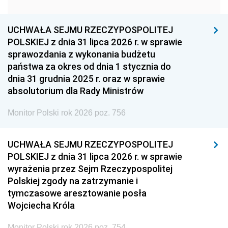
1951
1950
1949
1948
1947
1946
UCHWAŁA SEJMU RZECZYPOSPOLITEJ
1939
1938
1937
POLSKIEJ z dnia 31 lipca 2026 r. w sprawie
sprawozdania z wykonania budżetu
1936
1930
państwa za okres od dnia 1 stycznia do
dnia 31 grudnia 2025 r. oraz w sprawie
absolutorium dla Rady Ministrów
Monitor Polski rok 2026 poz. 756
UCHWAŁA SEJMU RZECZYPOSPOLITEJ
POLSKIEJ z dnia 31 lipca 2026 r. w sprawie
wyrażenia przez Sejm Rzeczypospolitej
Polskiej zgody na zatrzymanie i
tymczasowe aresztowanie posła
Wojciecha Króla
Monitor Polski rok 2026 poz. 754