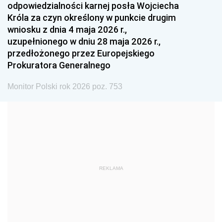
odpowiedzialności karnej posła Wojciecha
1987
1986
1985
Króla za czyn określony w punkcie drugim
wniosku z dnia 4 maja 2026 r.,
1984
1983
1982
uzupełnionego w dniu 28 maja 2026 r.,
1981
1980
1979
przedłożonego przez Europejskiego
Prokuratora Generalnego
1978
1977
1976
1975
1974
1973
Monitor Polski rok 2026 poz. 753
1972
1971
1970
1969
1968
1967
1966
1965
1964
1963
1962
1961
REKLAMA
1960
1959
1958
1957
1956
1955
1954
1953
1952