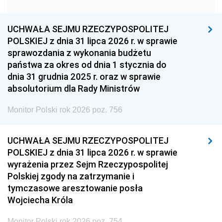
1951
1950
1949
1948
1947
1946
UCHWAŁA SEJMU RZECZYPOSPOLITEJ
1939
1938
1937
POLSKIEJ z dnia 31 lipca 2026 r. w sprawie
sprawozdania z wykonania budżetu
1936
1930
państwa za okres od dnia 1 stycznia do
dnia 31 grudnia 2025 r. oraz w sprawie
absolutorium dla Rady Ministrów
Monitor Polski rok 2026 poz. 756
UCHWAŁA SEJMU RZECZYPOSPOLITEJ
POLSKIEJ z dnia 31 lipca 2026 r. w sprawie
wyrażenia przez Sejm Rzeczypospolitej
Polskiej zgody na zatrzymanie i
tymczasowe aresztowanie posła
Wojciecha Króla
Monitor Polski rok 2026 poz. 754