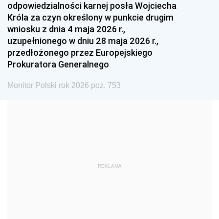
odpowiedzialności karnej posła Wojciecha
1987
1986
1985
Króla za czyn określony w punkcie drugim
wniosku z dnia 4 maja 2026 r.,
1984
1983
1982
uzupełnionego w dniu 28 maja 2026 r.,
1981
1980
1979
przedłożonego przez Europejskiego
Prokuratora Generalnego
1978
1977
1976
1975
1974
1973
Monitor Polski rok 2026 poz. 753
1972
1971
1970
1969
1968
1967
1966
1965
1964
1963
1962
1961
REKLAMA
1960
1959
1958
1957
1956
1955
1954
1953
1952