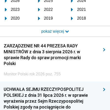
2026
2025
2024
2023
2022
2021
2020
2019
2018
2017
2016
2015
pokaż więcej
2014
2013
2012
2011
2010
2009
ZARZĄDZENIE NR 44 PREZESA RADY
MINISTRÓW z dnia 3 sierpnia 2026 r. w
2008
2007
2006
sprawie Rady do spraw promocji marki
2005
2004
2003
Polski
2002
2001
2000
Monitor Polski rok 2026 poz. 755
1999
1998
1997
UCHWAŁA SEJMU RZECZYPOSPOLITEJ
1996
1995
1994
POLSKIEJ z dnia 31 lipca 2026 r. w sprawie
1993
1992
1991
wyrażenia przez Sejm Rzeczypospolitej
Polskiej zgody na pociągnięcie do
1990
1989
1988