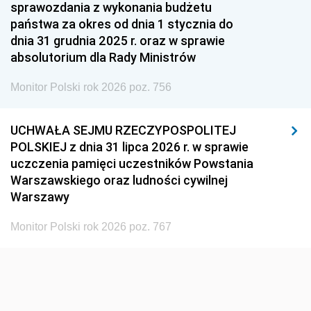
1951
1950
1949
sprawozdania z wykonania budżetu
państwa za okres od dnia 1 stycznia do
1948
1947
1946
dnia 31 grudnia 2025 r. oraz w sprawie
1939
1938
1937
absolutorium dla Rady Ministrów
1936
1930
Monitor Polski rok 2026 poz. 756
UCHWAŁA SEJMU RZECZYPOSPOLITEJ
POLSKIEJ z dnia 31 lipca 2026 r. w sprawie
uczczenia pamięci uczestników Powstania
Warszawskiego oraz ludności cywilnej
Warszawy
Monitor Polski rok 2026 poz. 767