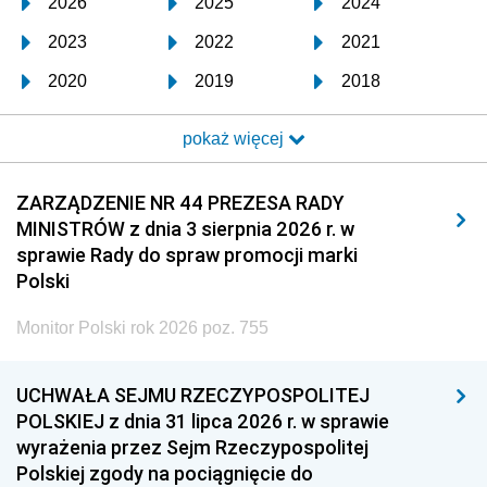
2026
2025
2024
2023
2022
2021
2020
2019
2018
2017
2016
2015
pokaż więcej
2014
2013
2012
2011
2010
2009
ZARZĄDZENIE NR 44 PREZESA RADY
MINISTRÓW z dnia 3 sierpnia 2026 r. w
2008
2007
2006
sprawie Rady do spraw promocji marki
2005
2004
2003
Polski
2002
2001
2000
Monitor Polski rok 2026 poz. 755
1999
1998
1997
UCHWAŁA SEJMU RZECZYPOSPOLITEJ
1996
1995
1994
POLSKIEJ z dnia 31 lipca 2026 r. w sprawie
1993
1992
1991
wyrażenia przez Sejm Rzeczypospolitej
Polskiej zgody na pociągnięcie do
1990
1989
1988