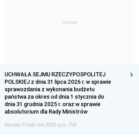
1966
1965
1964
1963
1962
1961
REKLAMA
1960
1959
1958
1957
1956
1955
1954
1953
1952
1951
1950
1949
1948
1947
1946
UCHWAŁA SEJMU RZECZYPOSPOLITEJ
1939
1938
1937
POLSKIEJ z dnia 31 lipca 2026 r. w sprawie
sprawozdania z wykonania budżetu
1936
1930
państwa za okres od dnia 1 stycznia do
dnia 31 grudnia 2025 r. oraz w sprawie
absolutorium dla Rady Ministrów
Monitor Polski rok 2026 poz. 756