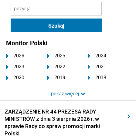
Monitor Polski
2026
2025
2024
2023
2022
2021
2020
2019
2018
2017
2016
2015
pokaż więcej
2014
2013
2012
2011
2010
2009
ZARZĄDZENIE NR 44 PREZESA RADY
MINISTRÓW z dnia 3 sierpnia 2026 r. w
2008
2007
2006
sprawie Rady do spraw promocji marki
2005
2004
2003
Polski