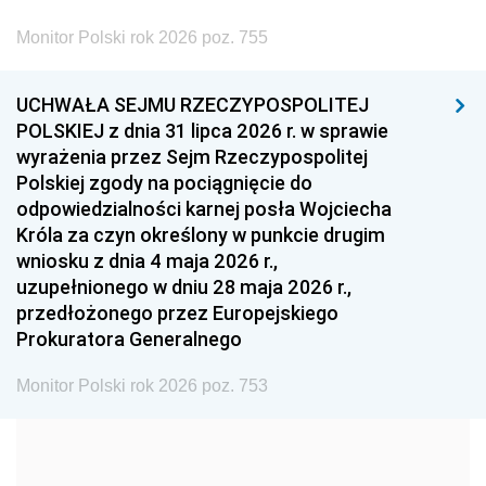
2002
2001
2000
Monitor Polski rok 2026 poz. 755
1999
1998
1997
UCHWAŁA SEJMU RZECZYPOSPOLITEJ
1996
1995
1994
POLSKIEJ z dnia 31 lipca 2026 r. w sprawie
1993
1992
1991
wyrażenia przez Sejm Rzeczypospolitej
Polskiej zgody na pociągnięcie do
1990
1989
1988
odpowiedzialności karnej posła Wojciecha
1987
1986
1985
Króla za czyn określony w punkcie drugim
wniosku z dnia 4 maja 2026 r.,
1984
1983
1982
uzupełnionego w dniu 28 maja 2026 r.,
1981
1980
1979
przedłożonego przez Europejskiego
Prokuratora Generalnego
1978
1977
1976
1975
1974
1973
Monitor Polski rok 2026 poz. 753
1972
1971
1970
1969
1968
1967