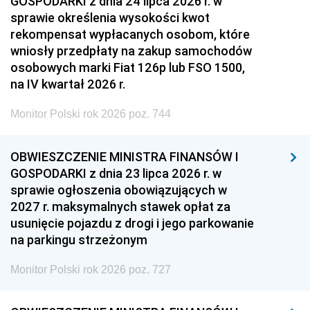
GOSPODARKI z dnia 24 lipca 2026 r. w
sprawie określenia wysokości kwot
rekompensat wypłacanych osobom, które
wniosły przedpłaty na zakup samochodów
osobowych marki Fiat 126p lub FSO 1500,
na IV kwartał 2026 r.
Monitor Polski rok 2026 poz. 744
OBWIESZCZENIE MINISTRA FINANSÓW I
GOSPODARKI z dnia 23 lipca 2026 r. w
sprawie ogłoszenia obowiązujących w
2027 r. maksymalnych stawek opłat za
usunięcie pojazdu z drogi i jego parkowanie
na parkingu strzeżonym
Monitor Polski rok 2026 poz. 727