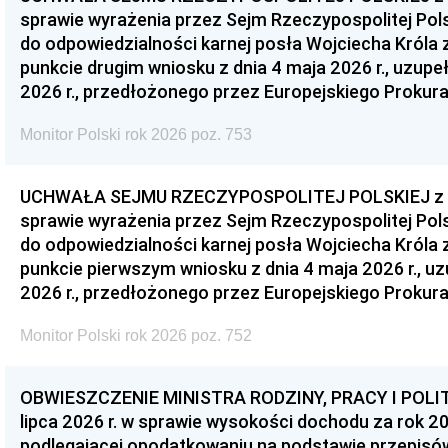
sprawie wyrażenia przez Sejm Rzeczypospolitej Pols
do odpowiedzialności karnej posła Wojciecha Króla 
punkcie drugim wniosku z dnia 4 maja 2026 r., uzupe
2026 r., przedłożonego przez Europejskiego Prokur
Monitor Polski rok 2026 poz. 753
UCHWAŁA SEJMU RZECZYPOSPOLITEJ POLSKIEJ z dnia
sprawie wyrażenia przez Sejm Rzeczypospolitej Pols
do odpowiedzialności karnej posła Wojciecha Króla 
punkcie pierwszym wniosku z dnia 4 maja 2026 r., u
2026 r., przedłożonego przez Europejskiego Prokur
Monitor Polski rok 2026 poz. 752
OBWIESZCZENIE MINISTRA RODZINY, PRACY I POLIT
lipca 2026 r. w sprawie wysokości dochodu za rok 20
podlegającej opodatkowaniu na podstawie przepis