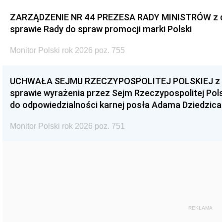
ZARZĄDZENIE NR 44 PREZESA RADY MINISTRÓW z dnia
sprawie Rady do spraw promocji marki Polski
Monitor Polski rok 2026 poz. 755
UCHWAŁA SEJMU RZECZYPOSPOLITEJ POLSKIEJ z dnia
sprawie wyrażenia przez Sejm Rzeczypospolitej Pols
do odpowiedzialności karnej posła Adama Dziedzica
Monitor Polski rok 2026 poz. 751
REKLAMA