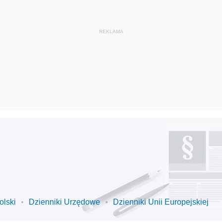
olski
Dzienniki Urzędowe
Dzienniki Unii Europejskiej