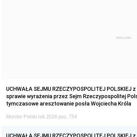
REKLAMA
UCHWAŁA SEJMU RZECZYPOSPOLITEJ POLSKIEJ z dnia
sprawie wyrażenia przez Sejm Rzeczypospolitej Pols
tymczasowe aresztowanie posła Wojciecha Króla
Monitor Polski rok 2026 poz. 754
UCHWAŁA SEJMU RZECZYPOSPOLITEJ POLSKIEJ z dnia