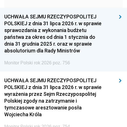
1951
1950
1949
1948
1947
1946
UCHWAŁA SEJMU RZECZYPOSPOLITEJ
1939
1938
1937
POLSKIEJ z dnia 31 lipca 2026 r. w sprawie
sprawozdania z wykonania budżetu
1936
1930
państwa za okres od dnia 1 stycznia do
dnia 31 grudnia 2025 r. oraz w sprawie
absolutorium dla Rady Ministrów
Monitor Polski rok 2026 poz. 756
UCHWAŁA SEJMU RZECZYPOSPOLITEJ
POLSKIEJ z dnia 31 lipca 2026 r. w sprawie
wyrażenia przez Sejm Rzeczypospolitej
Polskiej zgody na zatrzymanie i
tymczasowe aresztowanie posła
Wojciecha Króla
Monitor Polski rok 2026 poz. 754