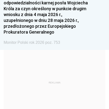
odpowiedzialności karnej posła Wojciecha
1987
1986
1985
Króla za czyn określony w punkcie drugim
wniosku z dnia 4 maja 2026 r.,
1984
1983
1982
uzupełnionego w dniu 28 maja 2026 r.,
1981
1980
1979
przedłożonego przez Europejskiego
Prokuratora Generalnego
1978
1977
1976
1975
1974
1973
Monitor Polski rok 2026 poz. 753
1972
1971
1970
1969
1968
1967
1966
1965
1964
1963
1962
1961
REKLAMA
1960
1959
1958
1957
1956
1955
1954
1953
1952