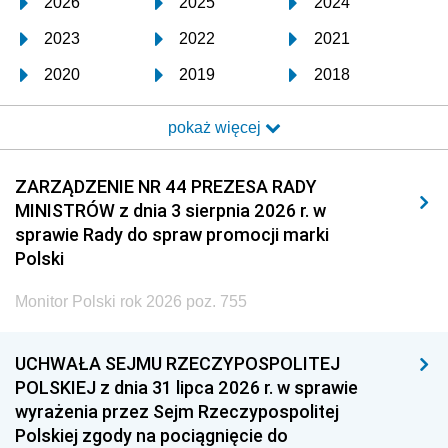
2026
2025
2024
2023
2022
2021
2020
2019
2018
2017
2016
2015
pokaż więcej
2014
2013
2012
2011
2010
2009
ZARZĄDZENIE NR 44 PREZESA RADY
MINISTRÓW z dnia 3 sierpnia 2026 r. w
2008
2007
2006
sprawie Rady do spraw promocji marki
2005
2004
2003
Polski
2002
2001
2000
Monitor Polski rok 2026 poz. 755
1999
1998
1997
UCHWAŁA SEJMU RZECZYPOSPOLITEJ
1996
1995
1994
POLSKIEJ z dnia 31 lipca 2026 r. w sprawie
1993
1992
1991
wyrażenia przez Sejm Rzeczypospolitej
Polskiej zgody na pociągnięcie do
1990
1989
1988