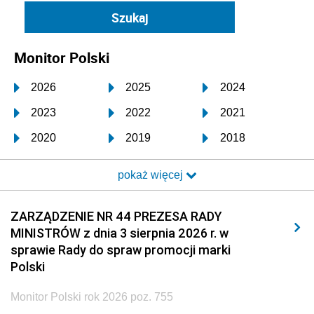
Monitor Polski
2026
2025
2024
2023
2022
2021
2020
2019
2018
2017
2016
2015
pokaż więcej
2014
2013
2012
2011
2010
2009
ZARZĄDZENIE NR 44 PREZESA RADY
MINISTRÓW z dnia 3 sierpnia 2026 r. w
2008
2007
2006
sprawie Rady do spraw promocji marki
2005
2004
2003
Polski
2002
2001
2000
Monitor Polski rok 2026 poz. 755