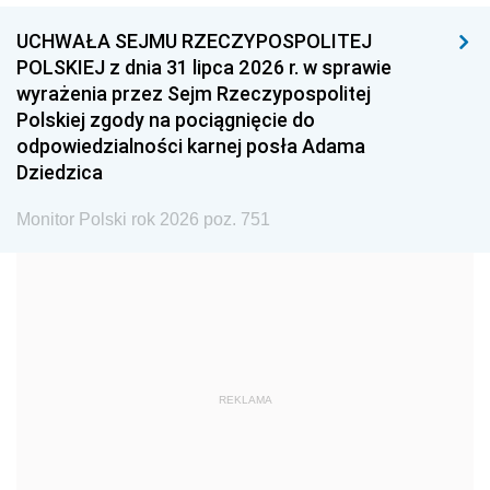
1999
1998
1997
UCHWAŁA SEJMU RZECZYPOSPOLITEJ
1996
1995
1994
POLSKIEJ z dnia 31 lipca 2026 r. w sprawie
1993
1992
1991
wyrażenia przez Sejm Rzeczypospolitej
Polskiej zgody na pociągnięcie do
1990
1989
1988
odpowiedzialności karnej posła Adama
1987
1986
1985
Dziedzica
1984
1983
1982
Monitor Polski rok 2026 poz. 751
1981
1980
1979
1978
1977
1976
1975
1974
1973
1972
1971
1970
1969
1968
1967
REKLAMA
1966
1965
1964
1963
1962
1961