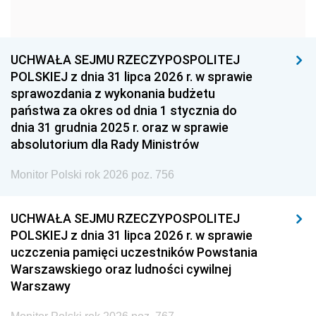
1960
1959
1958
1957
1956
1955
UCHWAŁA SEJMU RZECZYPOSPOLITEJ
1954
1953
1952
POLSKIEJ z dnia 31 lipca 2026 r. w sprawie
1951
1950
1949
sprawozdania z wykonania budżetu
państwa za okres od dnia 1 stycznia do
1948
1947
1946
dnia 31 grudnia 2025 r. oraz w sprawie
1939
1938
1937
absolutorium dla Rady Ministrów
1936
1930
Monitor Polski rok 2026 poz. 756
UCHWAŁA SEJMU RZECZYPOSPOLITEJ
POLSKIEJ z dnia 31 lipca 2026 r. w sprawie
uczczenia pamięci uczestników Powstania
Warszawskiego oraz ludności cywilnej
Warszawy