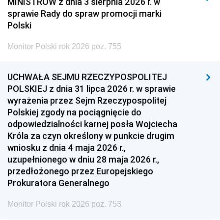
MINISTRÓW z dnia 3 sierpnia 2026 r. w
2008
2007
2006
sprawie Rady do spraw promocji marki
2005
2004
2003
Polski
2002
2001
2000
Monitor Polski rok 2026 poz. 755
1999
1998
1997
UCHWAŁA SEJMU RZECZYPOSPOLITEJ
1996
1995
1994
POLSKIEJ z dnia 31 lipca 2026 r. w sprawie
1993
1992
1991
wyrażenia przez Sejm Rzeczypospolitej
Polskiej zgody na pociągnięcie do
1990
1989
1988
odpowiedzialności karnej posła Wojciecha
1987
1986
1985
Króla za czyn określony w punkcie drugim
wniosku z dnia 4 maja 2026 r.,
1984
1983
1982
uzupełnionego w dniu 28 maja 2026 r.,
1981
1980
1979
przedłożonego przez Europejskiego
Prokuratora Generalnego
1978
1977
1976
1975
1974
1973
Monitor Polski rok 2026 poz. 753
1972
1971
1970