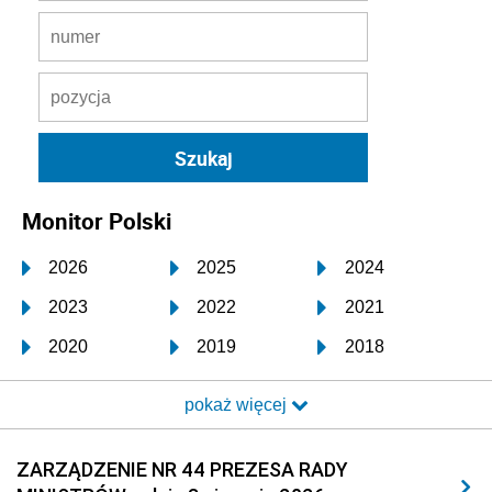
Monitor Polski
2026
2025
2024
2023
2022
2021
2020
2019
2018
2017
2016
2015
pokaż więcej
2014
2013
2012
2011
2010
2009
ZARZĄDZENIE NR 44 PREZESA RADY