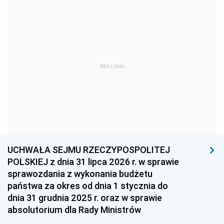
1969
1968
1967
1966
1965
1964
1963
1962
1961
REKLAMA
1960
1959
1958
1957
1956
1955
1954
1953
1952
1951
1950
1949
1948
1947
1946
UCHWAŁA SEJMU RZECZYPOSPOLITEJ
1939
1938
1937
POLSKIEJ z dnia 31 lipca 2026 r. w sprawie
sprawozdania z wykonania budżetu
1936
1930
państwa za okres od dnia 1 stycznia do
dnia 31 grudnia 2025 r. oraz w sprawie
absolutorium dla Rady Ministrów