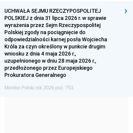
UCHWAŁA SEJMU RZECZYPOSPOLITEJ
1996
1995
1994
POLSKIEJ z dnia 31 lipca 2026 r. w sprawie
1993
1992
1991
wyrażenia przez Sejm Rzeczypospolitej
Polskiej zgody na pociągnięcie do
1990
1989
1988
odpowiedzialności karnej posła Wojciecha
1987
1986
1985
Króla za czyn określony w punkcie drugim
wniosku z dnia 4 maja 2026 r.,
1984
1983
1982
uzupełnionego w dniu 28 maja 2026 r.,
1981
1980
1979
przedłożonego przez Europejskiego
Prokuratora Generalnego
1978
1977
1976
1975
1974
1973
Monitor Polski rok 2026 poz. 753
1972
1971
1970
1969
1968
1967
1966
1965
1964
1963
1962
1961