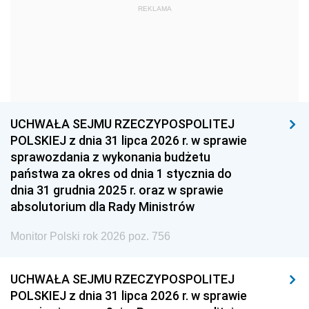
REKLAMA
1960
1959
1958
1957
1956
1955
1954
1953
1952
1951
1950
1949
1948
1947
1946
UCHWAŁA SEJMU RZECZYPOSPOLITEJ
1939
1938
1937
POLSKIEJ z dnia 31 lipca 2026 r. w sprawie
sprawozdania z wykonania budżetu
1936
1930
państwa za okres od dnia 1 stycznia do
dnia 31 grudnia 2025 r. oraz w sprawie
absolutorium dla Rady Ministrów
Monitor Polski rok 2026 poz. 756
UCHWAŁA SEJMU RZECZYPOSPOLITEJ
POLSKIEJ z dnia 31 lipca 2026 r. w sprawie