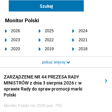
Monitor Polski
2026
2025
2024
2023
2022
2021
2020
2019
2018
2017
2016
2015
pokaż więcej
2014
2013
2012
2011
2010
2009
ZARZĄDZENIE NR 44 PREZESA RADY
MINISTRÓW z dnia 3 sierpnia 2026 r. w
2008
2007
2006
sprawie Rady do spraw promocji marki
2005
2004
2003
Polski
2002
2001
2000
Monitor Polski rok 2026 poz. 755
1999
1998
1997