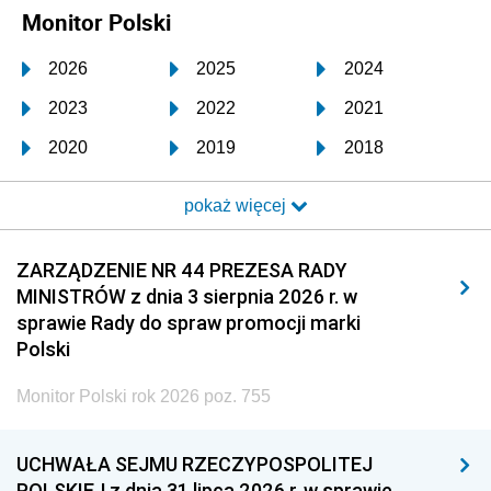
Monitor Polski
2026
2025
2024
2023
2022
2021
2020
2019
2018
2017
2016
2015
pokaż więcej
2014
2013
2012
2011
2010
2009
ZARZĄDZENIE NR 44 PREZESA RADY
MINISTRÓW z dnia 3 sierpnia 2026 r. w
2008
2007
2006
sprawie Rady do spraw promocji marki
2005
2004
2003
Polski
2002
2001
2000
Monitor Polski rok 2026 poz. 755
1999
1998
1997
UCHWAŁA SEJMU RZECZYPOSPOLITEJ
1996
1995
1994
POLSKIEJ z dnia 31 lipca 2026 r. w sprawie