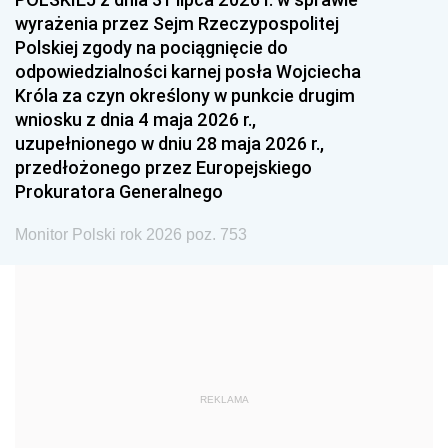
1993
1992
1991
wyrażenia przez Sejm Rzeczypospolitej
Polskiej zgody na pociągnięcie do
1990
1989
1988
odpowiedzialności karnej posła Wojciecha
1987
1986
1985
Króla za czyn określony w punkcie drugim
wniosku z dnia 4 maja 2026 r.,
1984
1983
1982
uzupełnionego w dniu 28 maja 2026 r.,
1981
1980
1979
przedłożonego przez Europejskiego
Prokuratora Generalnego
1978
1977
1976
1975
1974
1973
Monitor Polski rok 2026 poz. 753
1972
1971
1970
1969
1968
1967
1966
1965
1964
1963
1962
1961
REKLAMA
1960
1959
1958
1957
1956
1955