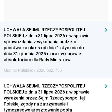
1954
1953
1952
1951
1950
1949
1948
1947
1946
UCHWAŁA SEJMU RZECZYPOSPOLITEJ
1939
1938
1937
POLSKIEJ z dnia 31 lipca 2026 r. w sprawie
sprawozdania z wykonania budżetu
1936
1930
państwa za okres od dnia 1 stycznia do
dnia 31 grudnia 2025 r. oraz w sprawie
absolutorium dla Rady Ministrów
Monitor Polski rok 2026 poz. 756
UCHWAŁA SEJMU RZECZYPOSPOLITEJ
POLSKIEJ z dnia 31 lipca 2026 r. w sprawie
wyrażenia przez Sejm Rzeczypospolitej
Polskiej zgody na zatrzymanie i
tymczasowe aresztowanie posła