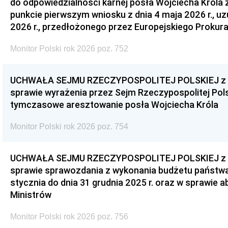
do odpowiedzialności karnej posła Wojciecha Króla 
punkcie pierwszym wniosku z dnia 4 maja 2026 r., u
2026 r., przedłożonego przez Europejskiego Prokur
Monitor Polski rok 2026 poz. 752
UCHWAŁA SEJMU RZECZYPOSPOLITEJ POLSKIEJ z dnia
sprawie wyrażenia przez Sejm Rzeczypospolitej Pols
tymczasowe aresztowanie posła Wojciecha Króla
Monitor Polski rok 2026 poz. 754
UCHWAŁA SEJMU RZECZYPOSPOLITEJ POLSKIEJ z dnia
sprawie sprawozdania z wykonania budżetu państwa 
stycznia do dnia 31 grudnia 2025 r. oraz w sprawie 
Ministrów
Monitor Polski rok 2026 poz. 756