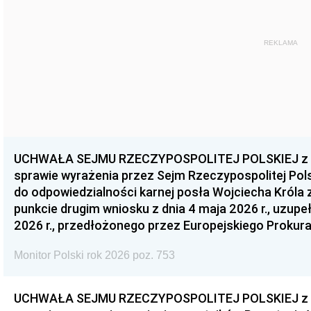
REKLAMA
UCHWAŁA SEJMU RZECZYPOSPOLITEJ POLSKIEJ z dnia
sprawie wyrażenia przez Sejm Rzeczypospolitej Pols
do odpowiedzialności karnej posła Wojciecha Króla 
punkcie drugim wniosku z dnia 4 maja 2026 r., uzupe
2026 r., przedłożonego przez Europejskiego Prokur
Monitor Polski rok 2026 poz. 753
UCHWAŁA SEJMU RZECZYPOSPOLITEJ POLSKIEJ z dnia