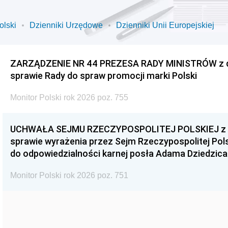
olski
Dzienniki Urzędowe
Dzienniki Unii Europejskiej
ZARZĄDZENIE NR 44 PREZESA RADY MINISTRÓW z dnia
sprawie Rady do spraw promocji marki Polski
Monitor Polski rok 2026 poz. 755
UCHWAŁA SEJMU RZECZYPOSPOLITEJ POLSKIEJ z dnia
sprawie wyrażenia przez Sejm Rzeczypospolitej Pols
do odpowiedzialności karnej posła Adama Dziedzica
Monitor Polski rok 2026 poz. 751