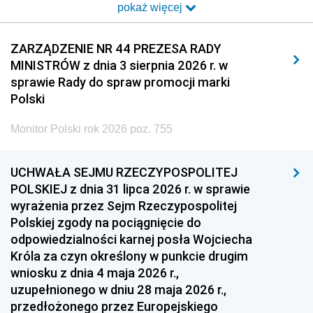
pokaż więcej
2014
2013
2012
2011
2010
2009
ZARZĄDZENIE NR 44 PREZESA RADY
MINISTRÓW z dnia 3 sierpnia 2026 r. w
2008
2007
2006
sprawie Rady do spraw promocji marki
2005
2004
2003
Polski
2002
2001
2000
Monitor Polski rok 2026 poz. 755
1999
1998
1997
UCHWAŁA SEJMU RZECZYPOSPOLITEJ
1996
1995
1994
POLSKIEJ z dnia 31 lipca 2026 r. w sprawie
1993
1992
1991
wyrażenia przez Sejm Rzeczypospolitej
Polskiej zgody na pociągnięcie do
1990
1989
1988
odpowiedzialności karnej posła Wojciecha
1987
1986
1985
Króla za czyn określony w punkcie drugim
wniosku z dnia 4 maja 2026 r.,
1984
1983
1982
uzupełnionego w dniu 28 maja 2026 r.,
1981
1980
1979
przedłożonego przez Europejskiego