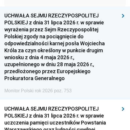
1957
1956
1955
UCHWAŁA SEJMU RZECZYPOSPOLITEJ
1954
1953
1952
POLSKIEJ z dnia 31 lipca 2026 r. w sprawie
1951
1950
1949
wyrażenia przez Sejm Rzeczypospolitej
Polskiej zgody na pociągnięcie do
1948
1947
1946
odpowiedzialności karnej posła Wojciecha
1939
1938
1937
Króla za czyn określony w punkcie drugim
wniosku z dnia 4 maja 2026 r.,
1936
1930
uzupełnionego w dniu 28 maja 2026 r.,
przedłożonego przez Europejskiego
Prokuratora Generalnego
Monitor Polski rok 2026 poz. 753
UCHWAŁA SEJMU RZECZYPOSPOLITEJ
POLSKIEJ z dnia 31 lipca 2026 r. w sprawie
uczczenia pamięci uczestników Powstania
Warszawskiego oraz ludności cywilnej