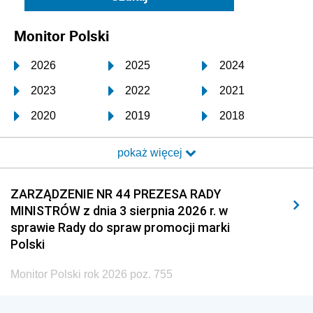
Monitor Polski
2026
2025
2024
2023
2022
2021
2020
2019
2018
2017
2016
2015
pokaż więcej
2014
2013
2012
2011
2010
2009
ZARZĄDZENIE NR 44 PREZESA RADY
MINISTRÓW z dnia 3 sierpnia 2026 r. w
2008
2007
2006
sprawie Rady do spraw promocji marki
2005
2004
2003
Polski
2002
2001
2000
Monitor Polski rok 2026 poz. 755
1999
1998
1997