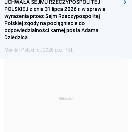
UCHWAŁA SEJMU RZECZYPOSPOLITEJ
1996
1995
1994
POLSKIEJ z dnia 31 lipca 2026 r. w sprawie
1993
1992
1991
wyrażenia przez Sejm Rzeczypospolitej
Polskiej zgody na pociągnięcie do
1990
1989
1988
odpowiedzialności karnej posła Adama
1987
1986
1985
Dziedzica
1984
1983
1982
Monitor Polski rok 2026 poz. 751
1981
1980
1979
1978
1977
1976
1975
1974
1973
1972
1971
1970
1969
1968
1967
REKLAMA
1966
1965
1964
1963
1962
1961
1960
1959
1958