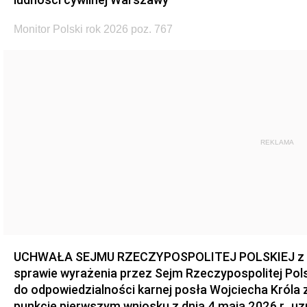
Monitor Polski rok 2026 poz. 767
REKLAMA
UCHWAŁA SEJMU RZECZYPOSPOLITEJ POLSKIEJ z dnia
sprawie wyrażenia przez Sejm Rzeczypospolitej Pols
do odpowiedzialności karnej posła Wojciecha Króla 
punkcie pierwszym wniosku z dnia 4 maja 2026 r., u