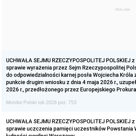
REKLAMA
UCHWAŁA SEJMU RZECZYPOSPOLITEJ POLSKIEJ z dnia
sprawie wyrażenia przez Sejm Rzeczypospolitej Pols
do odpowiedzialności karnej posła Wojciecha Króla 
punkcie drugim wniosku z dnia 4 maja 2026 r., uzupe
2026 r., przedłożonego przez Europejskiego Prokur
Monitor Polski rok 2026 poz. 753
UCHWAŁA SEJMU RZECZYPOSPOLITEJ POLSKIEJ z dnia
sprawie uczczenia pamięci uczestników Powstania
ludności cywilnej Warszawy