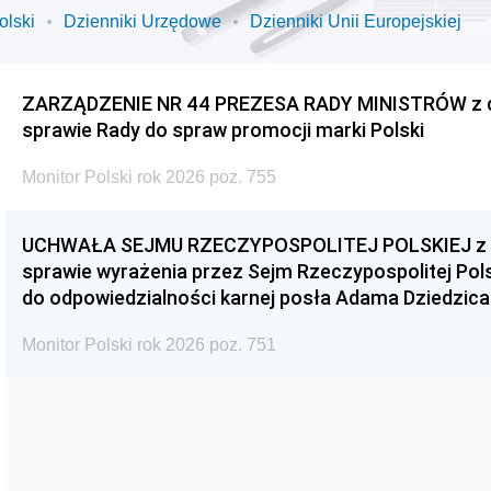
olski
Dzienniki Urzędowe
Dzienniki Unii Europejskiej
ZARZĄDZENIE NR 44 PREZESA RADY MINISTRÓW z dnia
sprawie Rady do spraw promocji marki Polski
Monitor Polski rok 2026 poz. 755
UCHWAŁA SEJMU RZECZYPOSPOLITEJ POLSKIEJ z dnia
sprawie wyrażenia przez Sejm Rzeczypospolitej Pols
do odpowiedzialności karnej posła Adama Dziedzica
Monitor Polski rok 2026 poz. 751