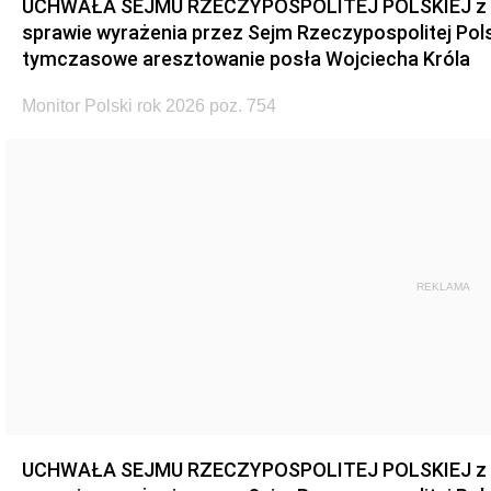
UCHWAŁA SEJMU RZECZYPOSPOLITEJ POLSKIEJ z dnia
sprawie wyrażenia przez Sejm Rzeczypospolitej Pols
tymczasowe aresztowanie posła Wojciecha Króla
Monitor Polski rok 2026 poz. 754
REKLAMA
UCHWAŁA SEJMU RZECZYPOSPOLITEJ POLSKIEJ z dnia