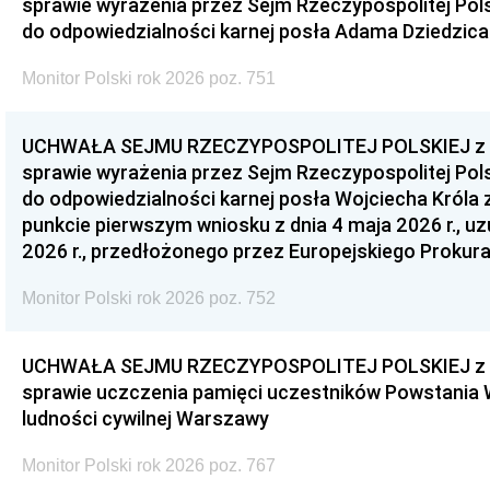
sprawie wyrażenia przez Sejm Rzeczypospolitej Pols
do odpowiedzialności karnej posła Adama Dziedzica
Monitor Polski rok 2026 poz. 751
UCHWAŁA SEJMU RZECZYPOSPOLITEJ POLSKIEJ z dnia
sprawie wyrażenia przez Sejm Rzeczypospolitej Pols
do odpowiedzialności karnej posła Wojciecha Króla 
punkcie pierwszym wniosku z dnia 4 maja 2026 r., u
2026 r., przedłożonego przez Europejskiego Prokur
Monitor Polski rok 2026 poz. 752
UCHWAŁA SEJMU RZECZYPOSPOLITEJ POLSKIEJ z dnia
sprawie uczczenia pamięci uczestników Powstania
ludności cywilnej Warszawy
Monitor Polski rok 2026 poz. 767