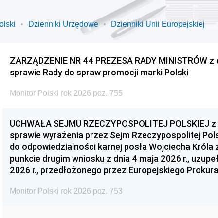
olski
Dzienniki Urzędowe
Dzienniki Unii Europejskiej
ZARZĄDZENIE NR 44 PREZESA RADY MINISTRÓW z dnia
sprawie Rady do spraw promocji marki Polski
Monitor Polski rok 2026 poz. 755
UCHWAŁA SEJMU RZECZYPOSPOLITEJ POLSKIEJ z dnia
sprawie wyrażenia przez Sejm Rzeczypospolitej Pols
do odpowiedzialności karnej posła Wojciecha Króla 
punkcie drugim wniosku z dnia 4 maja 2026 r., uzupe
2026 r., przedłożonego przez Europejskiego Prokur
Monitor Polski rok 2026 poz. 753