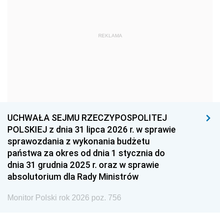
1966
1965
1964
1963
1962
1961
REKLAMA
1960
1959
1958
1957
1956
1955
1954
1953
1952
1951
1950
1949
1948
1947
1946
UCHWAŁA SEJMU RZECZYPOSPOLITEJ
1939
1938
1937
POLSKIEJ z dnia 31 lipca 2026 r. w sprawie
sprawozdania z wykonania budżetu
1936
1930
państwa za okres od dnia 1 stycznia do
dnia 31 grudnia 2025 r. oraz w sprawie
absolutorium dla Rady Ministrów
Monitor Polski rok 2026 poz. 756