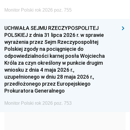
2002
2001
2000
Monitor Polski rok 2026 poz. 755
1999
1998
1997
UCHWAŁA SEJMU RZECZYPOSPOLITEJ
1996
1995
1994
POLSKIEJ z dnia 31 lipca 2026 r. w sprawie
1993
1992
1991
wyrażenia przez Sejm Rzeczypospolitej
Polskiej zgody na pociągnięcie do
1990
1989
1988
odpowiedzialności karnej posła Wojciecha
1987
1986
1985
Króla za czyn określony w punkcie drugim
wniosku z dnia 4 maja 2026 r.,
1984
1983
1982
uzupełnionego w dniu 28 maja 2026 r.,
1981
1980
1979
przedłożonego przez Europejskiego
Prokuratora Generalnego
1978
1977
1976
1975
1974
1973
Monitor Polski rok 2026 poz. 753
1972
1971
1970
1969
1968
1967