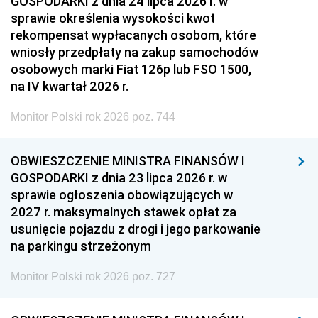
GOSPODARKI z dnia 24 lipca 2026 r. w
sprawie określenia wysokości kwot
rekompensat wypłacanych osobom, które
wniosły przedpłaty na zakup samochodów
osobowych marki Fiat 126p lub FSO 1500,
na IV kwartał 2026 r.
Monitor Polski rok 2026 poz. 744
OBWIESZCZENIE MINISTRA FINANSÓW I
GOSPODARKI z dnia 23 lipca 2026 r. w
sprawie ogłoszenia obowiązujących w
2027 r. maksymalnych stawek opłat za
usunięcie pojazdu z drogi i jego parkowanie
na parkingu strzeżonym
Monitor Polski rok 2026 poz. 727