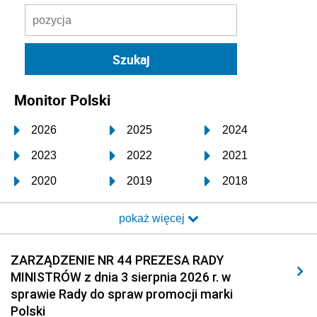
Monitor Polski
2026
2025
2024
2023
2022
2021
2020
2019
2018
2017
2016
2015
pokaż więcej
2014
2013
2012
2011
2010
2009
ZARZĄDZENIE NR 44 PREZESA RADY
MINISTRÓW z dnia 3 sierpnia 2026 r. w
2008
2007
2006
sprawie Rady do spraw promocji marki
2005
2004
2003
Polski