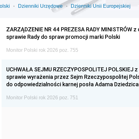
olski
Dzienniki Urzędowe
Dzienniki Unii Europejskiej
ZARZĄDZENIE NR 44 PREZESA RADY MINISTRÓW z dnia
sprawie Rady do spraw promocji marki Polski
Monitor Polski rok 2026 poz. 755
UCHWAŁA SEJMU RZECZYPOSPOLITEJ POLSKIEJ z dnia
sprawie wyrażenia przez Sejm Rzeczypospolitej Pols
do odpowiedzialności karnej posła Adama Dziedzica
Monitor Polski rok 2026 poz. 751