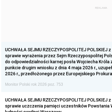
REKLAMA
UCHWAŁA SEJMU RZECZYPOSPOLITEJ POLSKIEJ z dnia
sprawie wyrażenia przez Sejm Rzeczypospolitej Pols
do odpowiedzialności karnej posła Wojciecha Króla 
punkcie drugim wniosku z dnia 4 maja 2026 r., uzupe
2026 r., przedłożonego przez Europejskiego Prokur
Monitor Polski rok 2026 poz. 753
UCHWAŁA SEJMU RZECZYPOSPOLITEJ POLSKIEJ z dnia
sprawie uczczenia pamięci uczestników Powstania
ludności cywilnej Warszawy