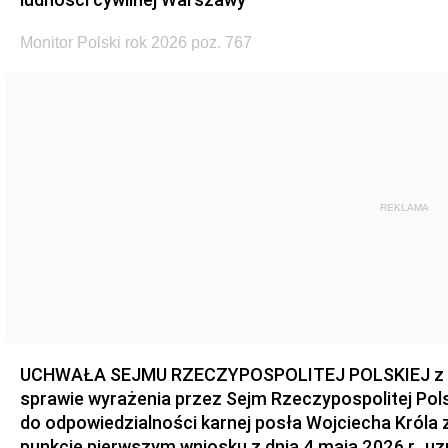
Monitor Polski rok 2026 poz. 767
REKLAMA
UCHWAŁA SEJMU RZECZYPOSPOLITEJ POLSKIEJ z dnia
sprawie wyrażenia przez Sejm Rzeczypospolitej Pols
do odpowiedzialności karnej posła Wojciecha Króla 
punkcie pierwszym wniosku z dnia 4 maja 2026 r., u