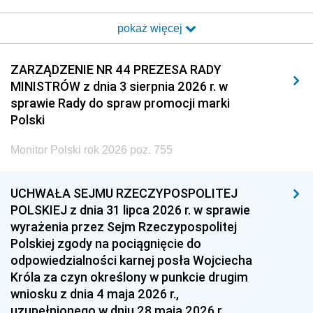
2017
2016
2015
pokaż więcej
2014
2013
2012
2011
2010
2009
ZARZĄDZENIE NR 44 PREZESA RADY
MINISTRÓW z dnia 3 sierpnia 2026 r. w
2008
2007
2006
sprawie Rady do spraw promocji marki
2005
2004
2003
Polski
2002
2001
2000
Monitor Polski rok 2026 poz. 755
1999
1998
1997
UCHWAŁA SEJMU RZECZYPOSPOLITEJ
1996
1995
1994
POLSKIEJ z dnia 31 lipca 2026 r. w sprawie
1993
1992
1991
wyrażenia przez Sejm Rzeczypospolitej
Polskiej zgody na pociągnięcie do
1990
1989
1988
odpowiedzialności karnej posła Wojciecha
1987
1986
1985
Króla za czyn określony w punkcie drugim
wniosku z dnia 4 maja 2026 r.,
1984
1983
1982
uzupełnionego w dniu 28 maja 2026 r.,