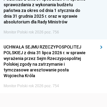
sprawozdania z wykonania budżetu
1936
1930
państwa za okres od dnia 1 stycznia do
dnia 31 grudnia 2025 r. oraz w sprawie
absolutorium dla Rady Ministrów
Monitor Polski rok 2026 poz. 756
UCHWAŁA SEJMU RZECZYPOSPOLITEJ
POLSKIEJ z dnia 31 lipca 2026 r. w sprawie
wyrażenia przez Sejm Rzeczypospolitej
Polskiej zgody na zatrzymanie i
tymczasowe aresztowanie posła
Wojciecha Króla
Monitor Polski rok 2026 poz. 754