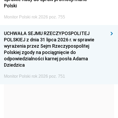
2005
2004
2003
Polski
2002
2001
2000
Monitor Polski rok 2026 poz. 755
1999
1998
1997
UCHWAŁA SEJMU RZECZYPOSPOLITEJ
1996
1995
1994
POLSKIEJ z dnia 31 lipca 2026 r. w sprawie
1993
1992
1991
wyrażenia przez Sejm Rzeczypospolitej
Polskiej zgody na pociągnięcie do
1990
1989
1988
odpowiedzialności karnej posła Adama
1987
1986
1985
Dziedzica
1984
1983
1982
Monitor Polski rok 2026 poz. 751
1981
1980
1979
1978
1977
1976
1975
1974
1973
1972
1971
1970