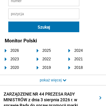
Monitor Polski
2026
2025
2024
2023
2022
2021
2020
2019
2018
2017
2016
2015
pokaż więcej
2014
2013
2012
2011
2010
2009
ZARZĄDZENIE NR 44 PREZESA RADY
MINISTRÓW z dnia 3 sierpnia 2026 r. w
2008
2007
2006
sprawie Rady do spraw promocji marki