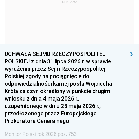
1969
1968
1967
REKLAMA
1966
1965
1964
1963
1962
1961
1960
1959
1958
1957
1956
1955
UCHWAŁA SEJMU RZECZYPOSPOLITEJ
1954
1953
1952
POLSKIEJ z dnia 31 lipca 2026 r. w sprawie
1951
1950
1949
wyrażenia przez Sejm Rzeczypospolitej
Polskiej zgody na pociągnięcie do
1948
1947
1946
odpowiedzialności karnej posła Wojciecha
1939
1938
1937
Króla za czyn określony w punkcie drugim
wniosku z dnia 4 maja 2026 r.,
1936
1930
uzupełnionego w dniu 28 maja 2026 r.,
przedłożonego przez Europejskiego
Prokuratora Generalnego
Monitor Polski rok 2026 poz. 753