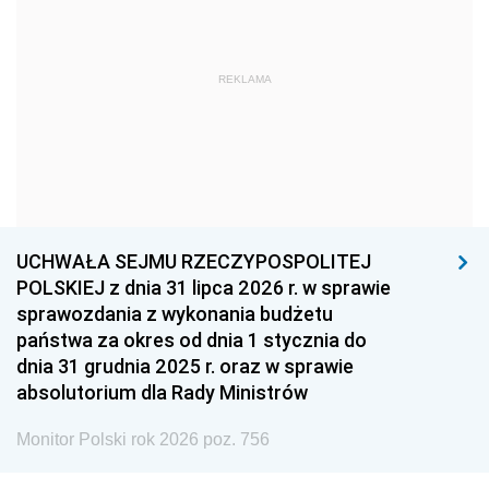
1966
1965
1964
1963
1962
1961
REKLAMA
1960
1959
1958
1957
1956
1955
1954
1953
1952
1951
1950
1949
1948
1947
1946
UCHWAŁA SEJMU RZECZYPOSPOLITEJ
1939
1938
1937
POLSKIEJ z dnia 31 lipca 2026 r. w sprawie
sprawozdania z wykonania budżetu
1936
1930
państwa za okres od dnia 1 stycznia do
dnia 31 grudnia 2025 r. oraz w sprawie
absolutorium dla Rady Ministrów
Monitor Polski rok 2026 poz. 756