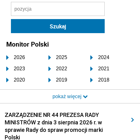
Monitor Polski
2026
2025
2024
2023
2022
2021
2020
2019
2018
2017
2016
2015
pokaż więcej
2014
2013
2012
2011
2010
2009
ZARZĄDZENIE NR 44 PREZESA RADY
MINISTRÓW z dnia 3 sierpnia 2026 r. w
2008
2007
2006
sprawie Rady do spraw promocji marki
2005
2004
2003
Polski