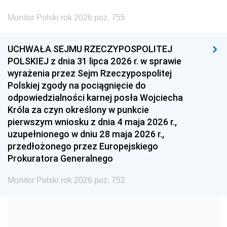
2002
2001
2000
Monitor Polski rok 2026 poz. 755
1999
1998
1997
UCHWAŁA SEJMU RZECZYPOSPOLITEJ
1996
1995
1994
POLSKIEJ z dnia 31 lipca 2026 r. w sprawie
1993
1992
1991
wyrażenia przez Sejm Rzeczypospolitej
Polskiej zgody na pociągnięcie do
1990
1989
1988
odpowiedzialności karnej posła Wojciecha
1987
1986
1985
Króla za czyn określony w punkcie
pierwszym wniosku z dnia 4 maja 2026 r.,
1984
1983
1982
uzupełnionego w dniu 28 maja 2026 r.,
1981
1980
1979
przedłożonego przez Europejskiego
Prokuratora Generalnego
1978
1977
1976
1975
1974
1973
Monitor Polski rok 2026 poz. 752
1972
1971
1970
1969
1968
1967