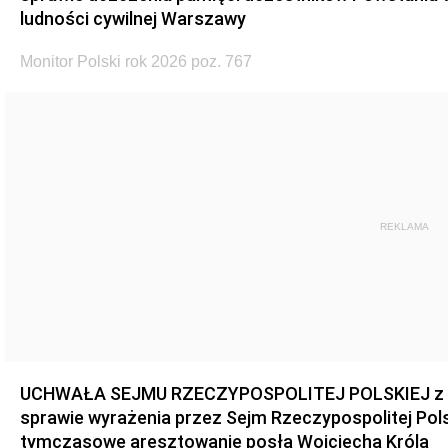
ludności cywilnej Warszawy
Monitor Polski rok 2026 poz. 767
REKLAMA
UCHWAŁA SEJMU RZECZYPOSPOLITEJ POLSKIEJ z dnia
sprawie wyrażenia przez Sejm Rzeczypospolitej Pols
tymczasowe aresztowanie posła Wojciecha Króla