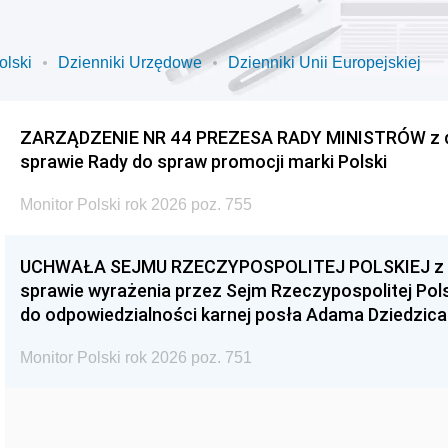
olski
Dzienniki Urzędowe
Dzienniki Unii Europejskiej
ZARZĄDZENIE NR 44 PREZESA RADY MINISTRÓW z dnia
sprawie Rady do spraw promocji marki Polski
Monitor Polski rok 2026 poz. 755
UCHWAŁA SEJMU RZECZYPOSPOLITEJ POLSKIEJ z dnia
sprawie wyrażenia przez Sejm Rzeczypospolitej Pols
do odpowiedzialności karnej posła Adama Dziedzica
Monitor Polski rok 2026 poz. 751