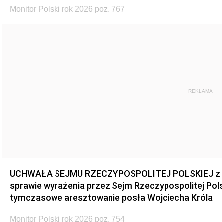
Monitor Polski rok 2026 poz. 767
REKLAMA
UCHWAŁA SEJMU RZECZYPOSPOLITEJ POLSKIEJ z dnia
sprawie wyrażenia przez Sejm Rzeczypospolitej Pols
tymczasowe aresztowanie posła Wojciecha Króla
Monitor Polski rok 2026 poz. 754