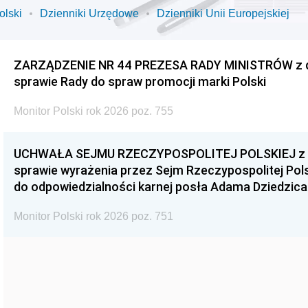
olski
Dzienniki Urzędowe
Dzienniki Unii Europejskiej
ZARZĄDZENIE NR 44 PREZESA RADY MINISTRÓW z dnia
sprawie Rady do spraw promocji marki Polski
Monitor Polski rok 2026 poz. 755
UCHWAŁA SEJMU RZECZYPOSPOLITEJ POLSKIEJ z dnia
sprawie wyrażenia przez Sejm Rzeczypospolitej Pols
do odpowiedzialności karnej posła Adama Dziedzica
Monitor Polski rok 2026 poz. 751