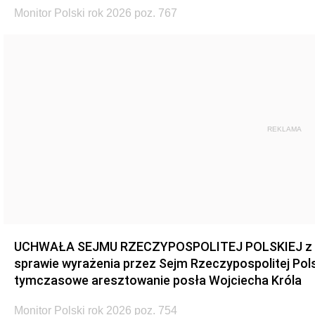
Monitor Polski rok 2026 poz. 767
REKLAMA
UCHWAŁA SEJMU RZECZYPOSPOLITEJ POLSKIEJ z dnia
sprawie wyrażenia przez Sejm Rzeczypospolitej Pols
tymczasowe aresztowanie posła Wojciecha Króla
Monitor Polski rok 2026 poz. 754