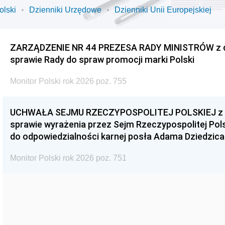
olski
Dzienniki Urzędowe
Dzienniki Unii Europejskiej
ZARZĄDZENIE NR 44 PREZESA RADY MINISTRÓW z dnia
sprawie Rady do spraw promocji marki Polski
Monitor Polski rok 2026 poz. 755
UCHWAŁA SEJMU RZECZYPOSPOLITEJ POLSKIEJ z dnia
sprawie wyrażenia przez Sejm Rzeczypospolitej Pols
do odpowiedzialności karnej posła Adama Dziedzica
Monitor Polski rok 2026 poz. 751