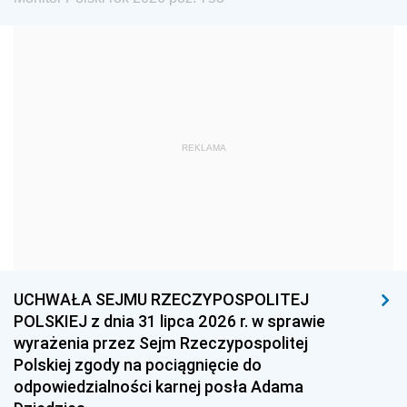
1972
1971
1970
1969
1968
1967
1966
1965
1964
1963
1962
1961
REKLAMA
1960
1959
1958
1957
1956
1955
1954
1953
1952
1951
1950
1949
1948
1947
1946
UCHWAŁA SEJMU RZECZYPOSPOLITEJ
1939
1938
1937
POLSKIEJ z dnia 31 lipca 2026 r. w sprawie
wyrażenia przez Sejm Rzeczypospolitej
1936
1930
Polskiej zgody na pociągnięcie do
odpowiedzialności karnej posła Adama