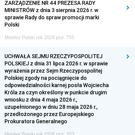
2011
2010
2009
ZARZĄDZENIE NR 44 PREZESA RADY
MINISTRÓW z dnia 3 sierpnia 2026 r. w
2008
2007
2006
sprawie Rady do spraw promocji marki
2005
2004
2003
Polski
2002
2001
2000
Monitor Polski rok 2026 poz. 755
1999
1998
1997
UCHWAŁA SEJMU RZECZYPOSPOLITEJ
1996
1995
1994
POLSKIEJ z dnia 31 lipca 2026 r. w sprawie
1993
1992
1991
wyrażenia przez Sejm Rzeczypospolitej
Polskiej zgody na pociągnięcie do
1990
1989
1988
odpowiedzialności karnej posła Wojciecha
1987
1986
1985
Króla za czyn określony w punkcie drugim
wniosku z dnia 4 maja 2026 r.,
1984
1983
1982
uzupełnionego w dniu 28 maja 2026 r.,
1981
1980
1979
przedłożonego przez Europejskiego
Prokuratora Generalnego
1978
1977
1976
1975
1974
1973
Monitor Polski rok 2026 poz. 753