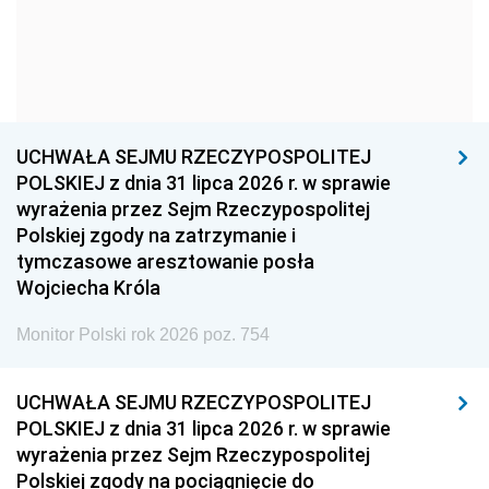
1966
1965
1964
1963
1962
1961
1960
1959
1958
1957
1956
1955
UCHWAŁA SEJMU RZECZYPOSPOLITEJ
1954
1953
1952
POLSKIEJ z dnia 31 lipca 2026 r. w sprawie
1951
1950
1949
wyrażenia przez Sejm Rzeczypospolitej
Polskiej zgody na zatrzymanie i
1948
1947
1946
tymczasowe aresztowanie posła
1939
1938
1937
Wojciecha Króla
1936
1930
Monitor Polski rok 2026 poz. 754
UCHWAŁA SEJMU RZECZYPOSPOLITEJ
POLSKIEJ z dnia 31 lipca 2026 r. w sprawie
wyrażenia przez Sejm Rzeczypospolitej
Polskiej zgody na pociągnięcie do