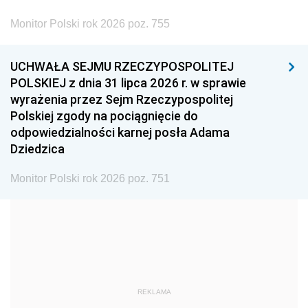
2002
2001
2000
Monitor Polski rok 2026 poz. 755
1999
1998
1997
UCHWAŁA SEJMU RZECZYPOSPOLITEJ
1996
1995
1994
POLSKIEJ z dnia 31 lipca 2026 r. w sprawie
1993
1992
1991
wyrażenia przez Sejm Rzeczypospolitej
Polskiej zgody na pociągnięcie do
1990
1989
1988
odpowiedzialności karnej posła Adama
1987
1986
1985
Dziedzica
1984
1983
1982
Monitor Polski rok 2026 poz. 751
1981
1980
1979
1978
1977
1976
1975
1974
1973
1972
1971
1970
1969
1968
1967
REKLAMA