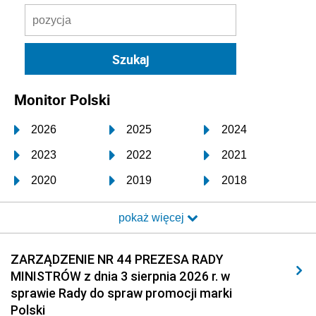
Monitor Polski
2026
2025
2024
2023
2022
2021
2020
2019
2018
2017
2016
2015
pokaż więcej
2014
2013
2012
2011
2010
2009
ZARZĄDZENIE NR 44 PREZESA RADY
MINISTRÓW z dnia 3 sierpnia 2026 r. w
2008
2007
2006
sprawie Rady do spraw promocji marki
2005
2004
2003
Polski