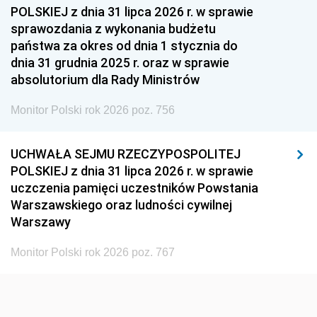
1954
1953
1952
POLSKIEJ z dnia 31 lipca 2026 r. w sprawie
1951
1950
1949
sprawozdania z wykonania budżetu
państwa za okres od dnia 1 stycznia do
1948
1947
1946
dnia 31 grudnia 2025 r. oraz w sprawie
1939
1938
1937
absolutorium dla Rady Ministrów
1936
1930
Monitor Polski rok 2026 poz. 756
UCHWAŁA SEJMU RZECZYPOSPOLITEJ
POLSKIEJ z dnia 31 lipca 2026 r. w sprawie
uczczenia pamięci uczestników Powstania
Warszawskiego oraz ludności cywilnej
Warszawy
Monitor Polski rok 2026 poz. 767