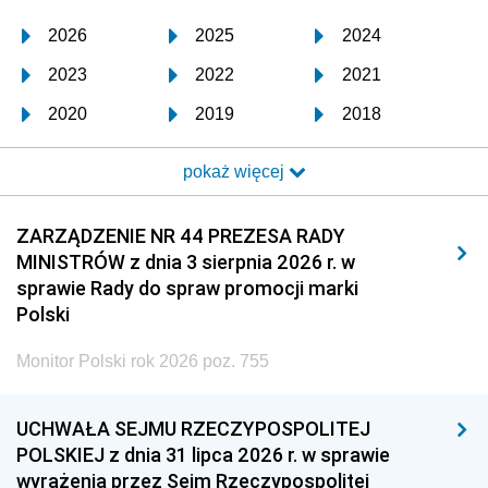
2026
2025
2024
2023
2022
2021
2020
2019
2018
2017
2016
2015
pokaż więcej
2014
2013
2012
2011
2010
2009
ZARZĄDZENIE NR 44 PREZESA RADY
MINISTRÓW z dnia 3 sierpnia 2026 r. w
2008
2007
2006
sprawie Rady do spraw promocji marki
2005
2004
2003
Polski
2002
2001
2000
Monitor Polski rok 2026 poz. 755
1999
1998
1997
UCHWAŁA SEJMU RZECZYPOSPOLITEJ
1996
1995
1994
POLSKIEJ z dnia 31 lipca 2026 r. w sprawie
1993
1992
1991
wyrażenia przez Sejm Rzeczypospolitej