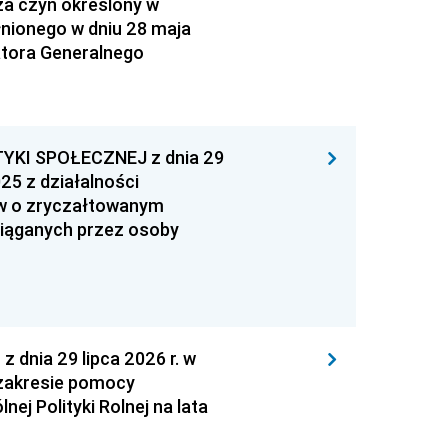
za czyn określony w
łnionego w dniu 28 maja
atora Generalnego
YKI SPOŁECZNEJ z dnia 29
25 z działalności
ów o zryczałtowanym
iąganych przez osoby
nia 29 lipca 2026 r. w
zakresie pomocy
ej Polityki Rolnej na lata