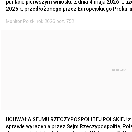
punkcie pierwszym wniosku z dnia 4 maja 2026 r., u
2026 r., przedłożonego przez Europejskiego Prokur
Monitor Polski rok 2026 poz. 752
REKLAMA
UCHWAŁA SEJMU RZECZYPOSPOLITEJ POLSKIEJ z dnia
sprawie wyrażenia przez Sejm Rzeczypospolitej Pols