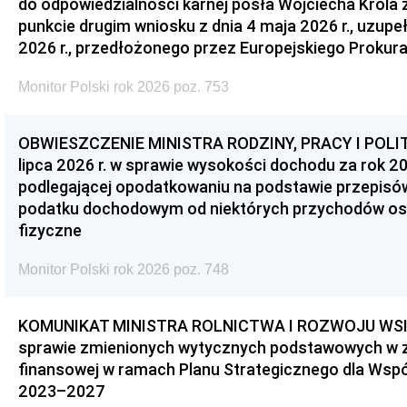
do odpowiedzialności karnej posła Wojciecha Króla 
punkcie drugim wniosku z dnia 4 maja 2026 r., uzupe
2026 r., przedłożonego przez Europejskiego Prokur
Monitor Polski rok 2026 poz. 753
OBWIESZCZENIE MINISTRA RODZINY, PRACY I POLIT
lipca 2026 r. w sprawie wysokości dochodu za rok 20
podlegającej opodatkowaniu na podstawie przepis
podatku dochodowym od niektórych przychodów os
fizyczne
Monitor Polski rok 2026 poz. 748
KOMUNIKAT MINISTRA ROLNICTWA I ROZWOJU WSI z d
sprawie zmienionych wytycznych podstawowych w 
finansowej w ramach Planu Strategicznego dla Wspóln
2023–2027