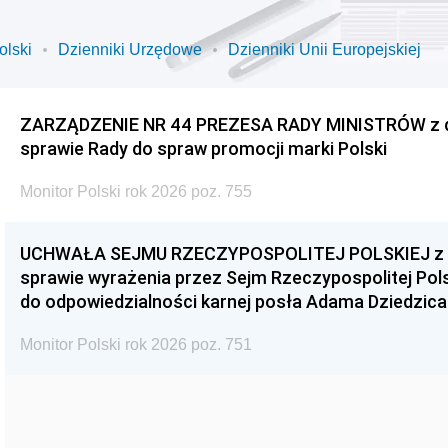
olski
Dzienniki Urzędowe
Dzienniki Unii Europejskiej
ZARZĄDZENIE NR 44 PREZESA RADY MINISTRÓW z dnia
sprawie Rady do spraw promocji marki Polski
Monitor Polski rok 2026 poz. 755
UCHWAŁA SEJMU RZECZYPOSPOLITEJ POLSKIEJ z dnia
sprawie wyrażenia przez Sejm Rzeczypospolitej Pols
do odpowiedzialności karnej posła Adama Dziedzica
Monitor Polski rok 2026 poz. 751