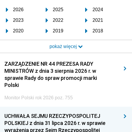
2026
2025
2024
2023
2022
2021
2020
2019
2018
2017
2016
2015
pokaż więcej
2014
2013
2012
2011
2010
2009
ZARZĄDZENIE NR 44 PREZESA RADY
MINISTRÓW z dnia 3 sierpnia 2026 r. w
2008
2007
2006
sprawie Rady do spraw promocji marki
2005
2004
2003
Polski
2002
2001
2000
Monitor Polski rok 2026 poz. 755
1999
1998
1997
UCHWAŁA SEJMU RZECZYPOSPOLITEJ
1996
1995
1994
POLSKIEJ z dnia 31 lipca 2026 r. w sprawie
1993
1992
1991
wyrażenia przez Sejm Rzeczypospolitej