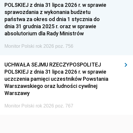
1954
1953
1952
POLSKIEJ z dnia 31 lipca 2026 r. w sprawie
1951
1950
1949
sprawozdania z wykonania budżetu
państwa za okres od dnia 1 stycznia do
1948
1947
1946
dnia 31 grudnia 2025 r. oraz w sprawie
1939
1938
1937
absolutorium dla Rady Ministrów
1936
1930
Monitor Polski rok 2026 poz. 756
UCHWAŁA SEJMU RZECZYPOSPOLITEJ
POLSKIEJ z dnia 31 lipca 2026 r. w sprawie
uczczenia pamięci uczestników Powstania
Warszawskiego oraz ludności cywilnej
Warszawy
Monitor Polski rok 2026 poz. 767