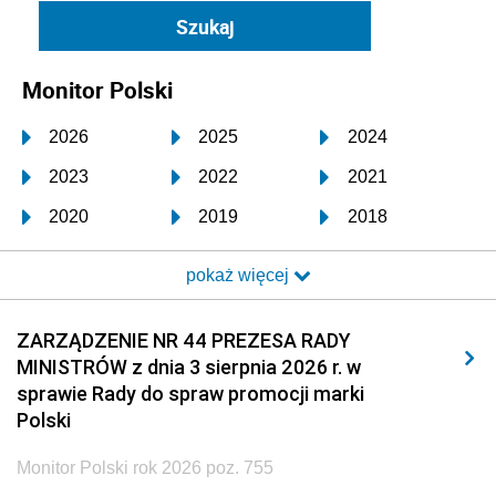
Monitor Polski
2026
2025
2024
2023
2022
2021
2020
2019
2018
2017
2016
2015
pokaż więcej
2014
2013
2012
2011
2010
2009
ZARZĄDZENIE NR 44 PREZESA RADY
MINISTRÓW z dnia 3 sierpnia 2026 r. w
2008
2007
2006
sprawie Rady do spraw promocji marki
2005
2004
2003
Polski
2002
2001
2000
Monitor Polski rok 2026 poz. 755
1999
1998
1997