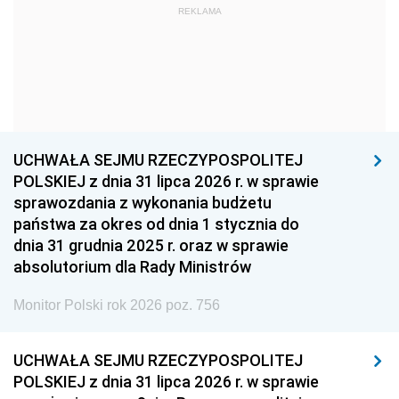
REKLAMA
1960
1959
1958
1957
1956
1955
1954
1953
1952
1951
1950
1949
1948
1947
1946
UCHWAŁA SEJMU RZECZYPOSPOLITEJ
1939
1938
1937
POLSKIEJ z dnia 31 lipca 2026 r. w sprawie
sprawozdania z wykonania budżetu
1936
1930
państwa za okres od dnia 1 stycznia do
dnia 31 grudnia 2025 r. oraz w sprawie
absolutorium dla Rady Ministrów
Monitor Polski rok 2026 poz. 756
UCHWAŁA SEJMU RZECZYPOSPOLITEJ
POLSKIEJ z dnia 31 lipca 2026 r. w sprawie