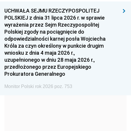
UCHWAŁA SEJMU RZECZYPOSPOLITEJ
1996
1995
1994
POLSKIEJ z dnia 31 lipca 2026 r. w sprawie
1993
1992
1991
wyrażenia przez Sejm Rzeczypospolitej
Polskiej zgody na pociągnięcie do
1990
1989
1988
odpowiedzialności karnej posła Wojciecha
1987
1986
1985
Króla za czyn określony w punkcie drugim
wniosku z dnia 4 maja 2026 r.,
1984
1983
1982
uzupełnionego w dniu 28 maja 2026 r.,
1981
1980
1979
przedłożonego przez Europejskiego
Prokuratora Generalnego
1978
1977
1976
1975
1974
1973
Monitor Polski rok 2026 poz. 753
1972
1971
1970
1969
1968
1967
1966
1965
1964
1963
1962
1961