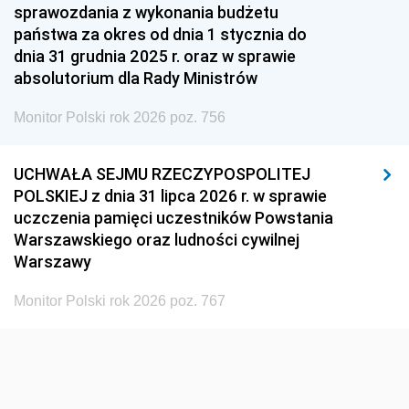
1951
1950
1949
sprawozdania z wykonania budżetu
państwa za okres od dnia 1 stycznia do
1948
1947
1946
dnia 31 grudnia 2025 r. oraz w sprawie
1939
1938
1937
absolutorium dla Rady Ministrów
1936
1930
Monitor Polski rok 2026 poz. 756
UCHWAŁA SEJMU RZECZYPOSPOLITEJ
POLSKIEJ z dnia 31 lipca 2026 r. w sprawie
uczczenia pamięci uczestników Powstania
Warszawskiego oraz ludności cywilnej
Warszawy
Monitor Polski rok 2026 poz. 767