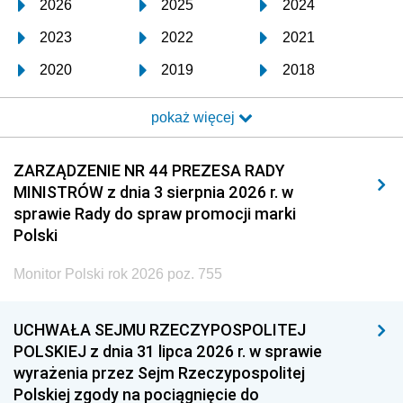
2026
2025
2024
2023
2022
2021
2020
2019
2018
2017
2016
2015
pokaż więcej
2014
2013
2012
2011
2010
2009
ZARZĄDZENIE NR 44 PREZESA RADY
MINISTRÓW z dnia 3 sierpnia 2026 r. w
2008
2007
2006
sprawie Rady do spraw promocji marki
2005
2004
2003
Polski
2002
2001
2000
Monitor Polski rok 2026 poz. 755
1999
1998
1997
UCHWAŁA SEJMU RZECZYPOSPOLITEJ
1996
1995
1994
POLSKIEJ z dnia 31 lipca 2026 r. w sprawie
1993
1992
1991
wyrażenia przez Sejm Rzeczypospolitej
Polskiej zgody na pociągnięcie do
1990
1989
1988